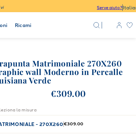
Itali
vi
Serve aiuto?
oni
Ricami
rapunta Matrimoniale 270X260
raphic wall Moderno in Percalle
uisiana Verde
€309.00
leziona la misura
ATRIMONIALE - 270X260
€309.00