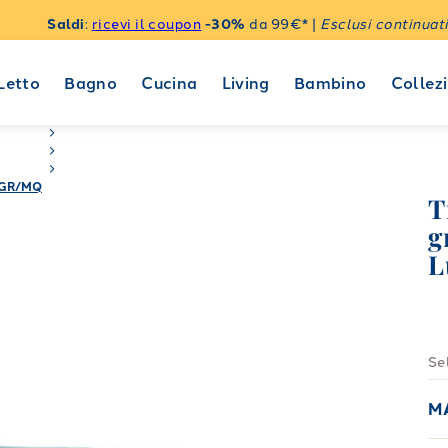
Saldi
:
ricevi il coupon
-30%
da 99€* |
Esclusi continuati
Letto
Bagno
Cucina
Living
Bambino
Collezi
 GR/MQ
T
g
L
Se
M