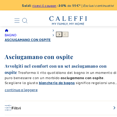
Saldi
:
ricevi il coupon
-30%
da 99€* |
Esclusi continuativi
BAGNO
ASCIUGAMANO CON OSPITE
Asciugamano con ospite
Avvolgiti nel comfort con un set asciugamano con
ospite
Trasforma il rito quotidiano del bagno in un momento di
puro benessere con un morbido
asciugamano con ospite
.
Scegliere la giusta
biancheria da bagno
significa regalarsi una
carezza sulla pelle ogni giorno, unendo un'estetica raffinata e
continua a leggere
una grande funzionalità in un unico abbraccio. Caleffi ti
propone una collezione pensata per offrirti il massimo della
comodità, accompagnandoti nei tuoi momenti di relax
quotidiani con tessuti delicati, altamente assorbenti e sicuri pe
Filtri
La qualità
ogni tipo di pelle, anche la più sensibile.