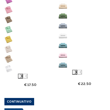
€22.50
€17.50
Link to "
Asciugamano con Ospite classic i
Link to "
Asciu
CONTINUATIVO