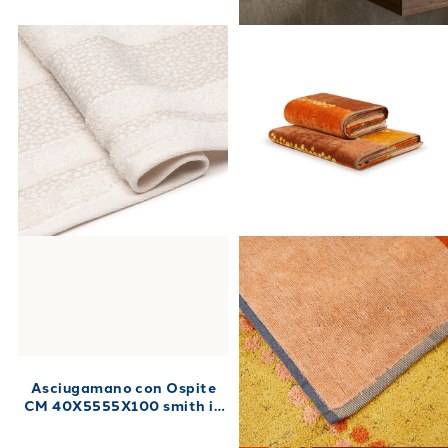
Asciugamano con Ospite
CM 40X5555X100 smith in
Cotone CM. 40X55+55X100
450 gr/mq