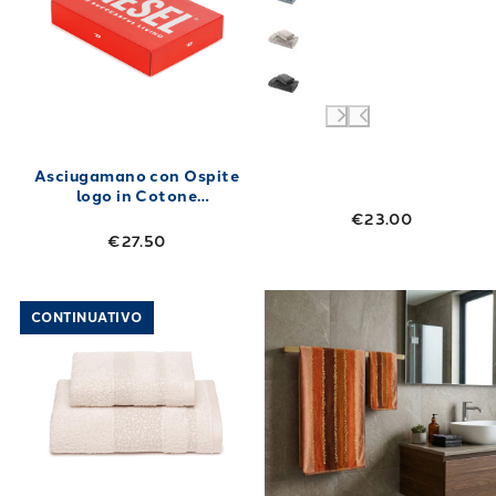
Asciugamano con Ospite
logo in Cotone
40X60+60X100 450 gr/mq
€23.00
€27.50
Link to "
Asciugamano con Ospite CM 40X55
Link to "
Asciu
CONTINUATIVO