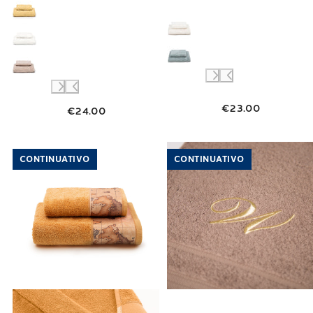
€23.00
€24.00
Link to "
Asciugamano con Ospite geo class
Link to "
Asciu
CONTINUATIVO
CONTINUATIVO