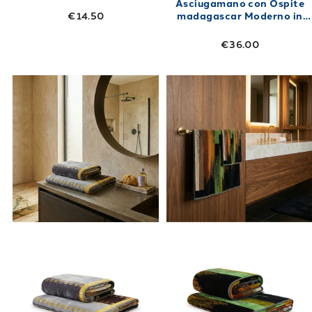
Asciugamano con Ospite
madagascar Moderno in
€14.50
Spugna 450 gr/mq
€36.00
Link to "
Asciugamano con Ospite Ibiza Mode
Link to "
Asciu