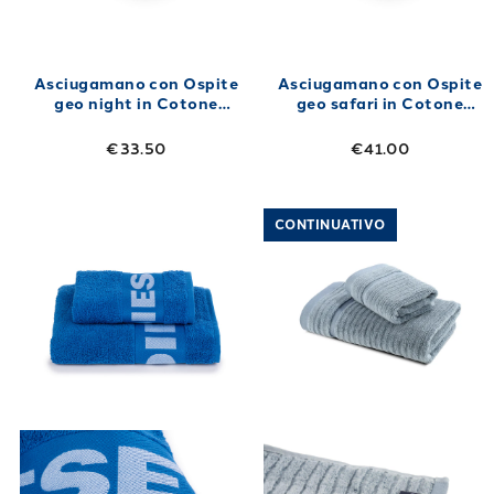
Asciugamano con Ospite
Asciugamano con Ospite
geo night in Cotone
geo safari in Cotone
40X60+60X100 480 gr/mq
40X60+60X100 420 gr/mq
Nero
€33.50
€41.00
Link to "
Asciugamano con Ospite logo in C
Link to "
Asciu
CONTINUATIVO