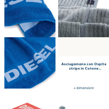
Asciugamano con Ospite
stripe in Cotone
40X60+60X110 470 gr/mq
+
dimensioni