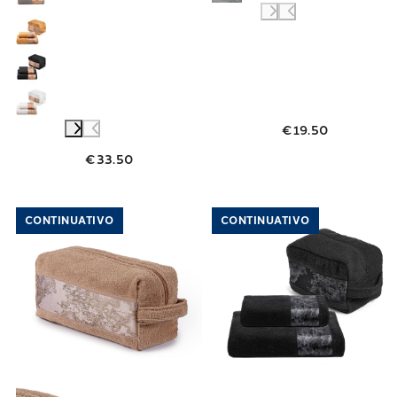
€19.50
€33.50
Link to "
Asciugamano con Ospite Geo Countr
Link to "
Asciu
CONTINUATIVO
CONTINUATIVO