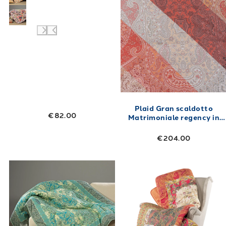
Plaid Gran scaldotto
€82.00
Matrimoniale regency in
Cotone Pettinato 270X270
250 gr/mq
€204.00
Link to "
Plaid Scaldotto CM 130X170 belmon
Link to "
Plaid