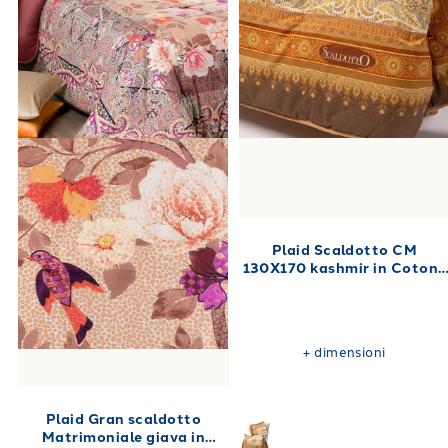
Plaid Scaldotto CM
130X170 kashmir in Cotone
Pettinato 250 gr/mq
+
dimensioni
Plaid Gran scaldotto
Matrimoniale giava in