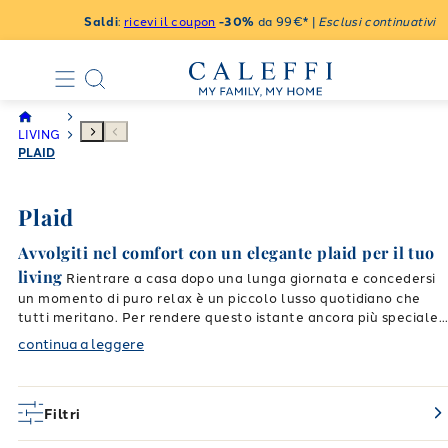
Saldi
:
ricevi il coupon
-30%
da 99€* |
Esclusi continuativi
LIVING
PLAID
Plaid
Avvolgiti nel comfort con un elegante plaid per il tuo
living
Rientrare a casa dopo una lunga giornata e concedersi
un momento di puro relax è un piccolo lusso quotidiano che
tutti meritano. Per rendere questo istante ancora più speciale,
non c'è niente di meglio che avvolgersi in un
morbido plaid
.
continua a leggere
Perfetti per accompagnare le tue serate sul divano guardando
la tua serie preferita, o per tenerti compagnia durante le
letture pomeridiane, i
plaid Caleffi
uniscono la sensazione
rassicurante di un caldo abbraccio a un design ricercato, capac
Filtri
di valorizzare immediatamente l'arredamento della tua zona