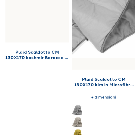
Plaid Scaldotto CM
130X170 kashmir Barocco in
Cotone Pettinato 250
gr/mq
Plaid Scaldotto CM
130X170 kim in Microfibra
250 gr/mq
+
dimensioni