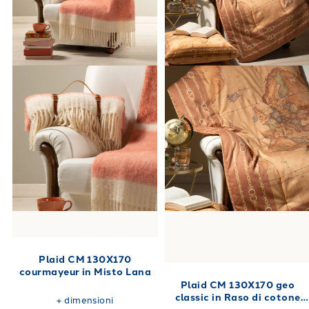
Plaid CM 130X170
courmayeur in Misto Lana
Plaid CM 130X170 geo
classic in Raso di cotone
+
dimensioni