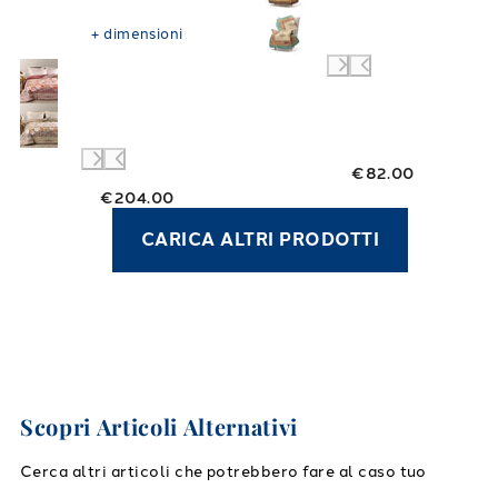
Cotone Pettinato 270X270
250 gr/mq
+
dimensioni
€82.00
€204.00
CARICA ALTRI PRODOTTI
Scopri Articoli Alternativi
Cerca altri articoli che potrebbero fare al caso tuo