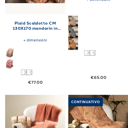
Plaid Scaldotto CM
130X170 mandarin in
Cotone 250 gr/mq
+
dimensioni
€65.00
€77.00
Link to "
Plaid CM 130X170 courmayeur in Mi
Link to "
Plaid
CONTINUATIVO