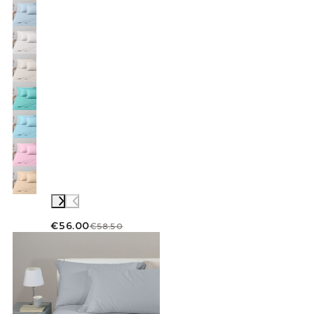
€56.00
€58.50
Link to "
Completo Lenzuola Tinta unita flane