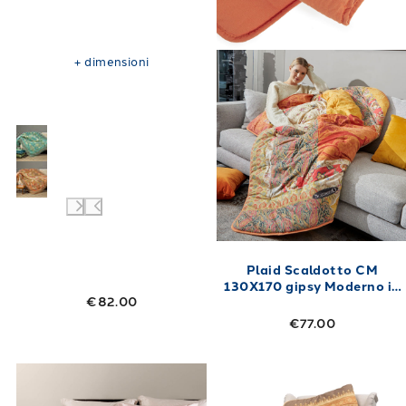
+
dimensioni
Plaid Scaldotto CM
130X170 gipsy Moderno in
€82.00
Cotone Pettinato 250
gr/mq
€77.00
Link to "
Plaid Gran scaldotto Matrimoniale 
Link to "
Plaid