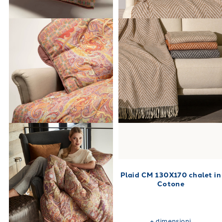
generoso
plaid matrimoniale
, avrai sempre la certezza di
trovare la dimensione perfetta per avvolgere e proteggere i
Perché scegliere la qualità Caleffi
tuoi momenti di riposo.
per i tuoi momenti di relax
Acquistare sul nostro store
significa affidarsi a una lunga e consolidata tradizione di
eccellenza nel settore del tessile per la casa. La nostra
costante attenzione ai dettagli e la cura sartoriale nella
lavorazione ti assicurano prodotti durevoli, sicuri per tutta la
famiglia e sempre in linea con le ultime tendenze dell'home
decor. Navigando comodamente nel nostro shop, potrai
scoprire un'ampia e variegata gamma di
coperte e plaid
di
altissima qualità, sempre proposti a prezzi altamente
competitivi. Affidandoti a Caleffi, godrai di un'esperienza
d'acquisto online semplice, sicura e intuitiva, che ti permetterà
di ricevere il tuo nuovo accessorio di comfort direttamente a
casa tua in pochissimo tempo.
Plaid CM 130X170 chalet in
Cotone
+
dimensioni