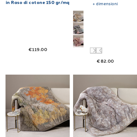
in Raso di cotone 150 gr/mq
+
dimensioni
€119.00
€82.00
Link to "
Plaid Scaldotto Oasi in Cotone Pett
Link to "
Plaid