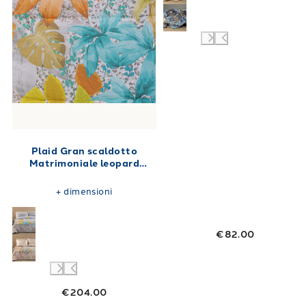
Plaid Gran scaldotto
Matrimoniale leopard
garden in Cotone Pettinato
270X270 250 gr/mq
+
dimensioni
€82.00
€204.00