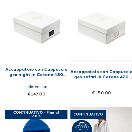
Accappatoio con Cappuccio
Accappatoio con Cappucci
geo night in Cotone 480
geo safari in Cotone 420
gr/mq Nero
gr/mq
+
dimensioni
€150.00
€147.00
Link to "
Accappatoio con Cappuccio logo Mo
Link to "
Accap
CONTINUATIVO - Fino al
CONTINUATIVO
-10%