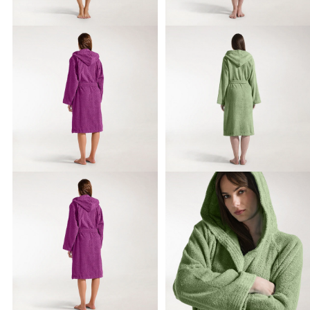
per il lavaggio per preservare la morbidezza originale e la
Perché
brillantezza dei colori lavaggio dopo lavaggi>
scegliere l'eccellenza Caleffi per il tuo bagno
Affidarti a
Caleffi significa scegliere la sicurezza di un marchio che da
sempre arreda e veste le case con passione, offrendoti una
vasta gamma di
accappatoi
di alta qualità a prezzi
estremamente competitivi. Grazie alla ricca palette cromatica,
che spazia dalle tinte neutre ed eleganti ai colori più vivaci e
moderni, potrai coordinare facilmente il tuo nuovo acquisto co
gli
asciugamani
e i teli già presenti nel tuo bagno, creando uno
stile armonioso e personalizzato. Lasciati ispirare dalle nostre
proposte, esplora i dettagli curati di ogni singolo modello e
trova subito il capo perfetto per elevare il tuo comfort
quotidiano.