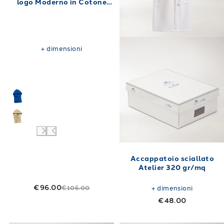
logo Moderno in Cotone
380 gr/mq
+
dimensioni
Accappatoio sciallato
Atelier 320 gr/mq
€96.00
€106.00
+
dimensioni
€48.00