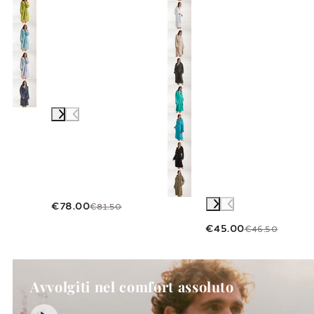
€78.00
€81.50
€45.00
€46.50
Avvolgiti nel comfort assoluto