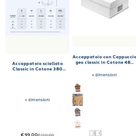
Accappatoio con Cappucci
geo classic in Cotone 480
Accappatoio sciallato
gr/mq
Classic in Cotone 380
gr/mq
+
dimensioni
+
dimensioni
€99.00
€110.00