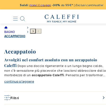
Saldi
:
ricevi il coupon
-30%
da 99€* |
Esclusi continuativi
BAGNO
ACCAPPATOIO
Accappatoio
Avvolgiti nel comfort assoluto con un accappatoio
Caleffi
Dopo una doccia rigenerante o un lungo bagno caldo,
non c'è sensazione più piacevole che lasciarsi abbracciare dalla
morbidezza di un
accappatoio Caleffi
. Pensata per trasformare
i tuoi momenti di relax in un'autentica esperienza di benessere,
continua a leggere
la nostra collezione unisce la raffinatezza del design alla
funzionalità dei migliori filati. Che tu stia cercando un capo
rassicurante per la tua routine serale o un compagno pratico
per la palestra, troverai sempre la soluzione ideale per sentirti
Filtri
a casa, coccolato e perfettamente asciutto in pochi istanti.