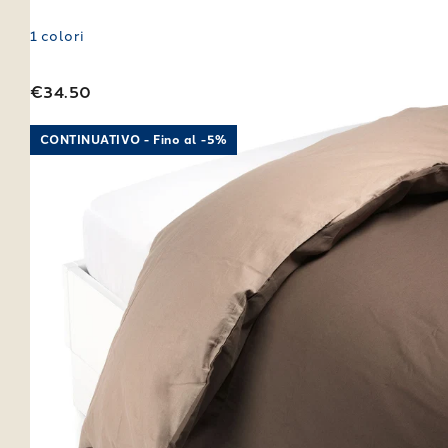
1
colori
€34.50
Link to "
Sacco Copripiumino Cotone tinta unita
"
CONTINUATIVO - Fino al -5%