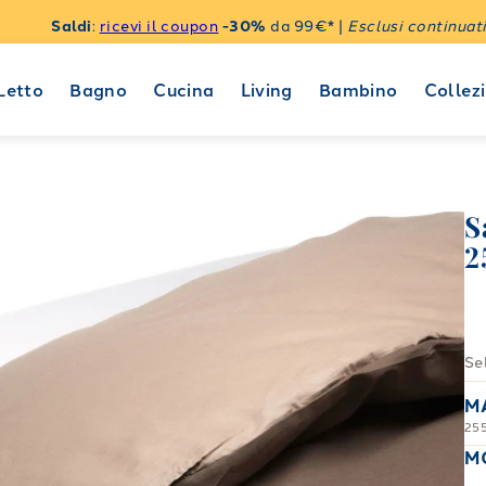
Saldi
:
ricevi il coupon
-30%
da 99€* |
Esclusi continuati
Letto
Bagno
Cucina
Living
Bambino
Collezi
S
2
Se
M
25
M