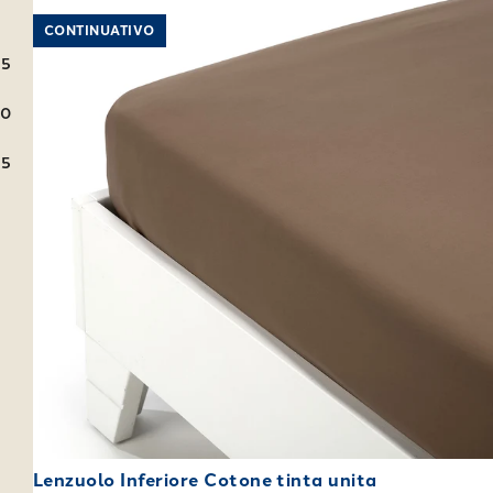
Link to "
Lenzuolo Inferiore Cotone tinta unita
"
CONTINUATIVO
05
60
55
Lenzuolo Inferiore Cotone tinta unita