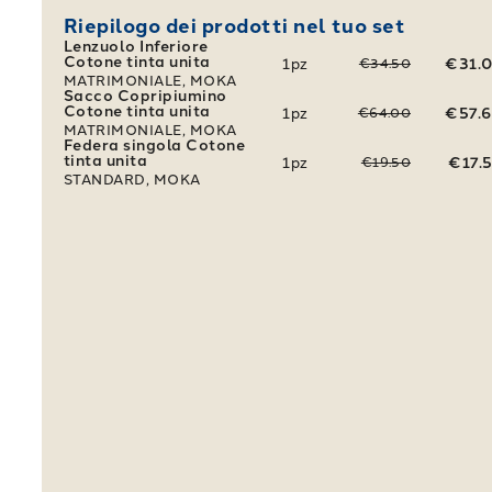
Riepilogo dei prodotti nel tuo set
Lenzuolo Inferiore
Cotone tinta unita
1
pz
€31.
€34.50
MATRIMONIALE, MOKA
Sacco Copripiumino
Cotone tinta unita
1
pz
€57.
€64.00
MATRIMONIALE, MOKA
Federa singola Cotone
tinta unita
1
pz
€17.
€19.50
STANDARD, MOKA