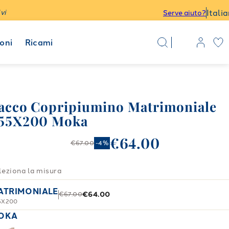
Itali
vi
Serve aiuto?
oni
Ricami
acco Copripiumino Matrimoniale
55X200 Moka
€64.00
€67.00
-
4
%
leziona la misura
ATRIMONIALE
€64.00
€67.00
5X200
OKA