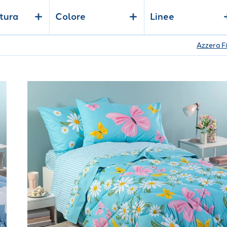
tura
Colore
Linee
Azzera Fi
Link to "
Trapunta Margherite in Cotone 300 gr/