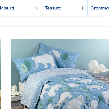
Misura
Tessuto
Gramma
Link to "
Trapunta Polar in Cotone 300 gr/mq
"