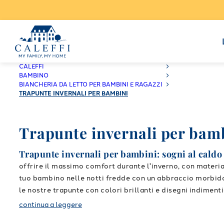
CALEFFI
BAMBINO
BIANCHERIA DA LETTO PER BAMBINI E RAGAZZI
TRAPUNTE INVERNALI PER BAMBINI
Trapunte invernali per bam
Trapunte invernali per bambini: sogni al caldo
offrire il massimo comfort durante l'inverno, con material
tuo bambino nelle notti fredde con un abbraccio morbido
le nostre trapunte con colori brillanti e disegni indimen
qualità per un riposo protetto
Le
trapunte invernali C
continua a leggere
calde, assicurano traspirabilità, igiene e durata nel temp