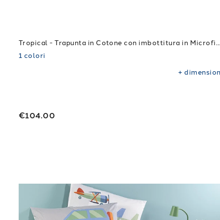
Tropical - Trapunta in Cotone con imbottitura in Microfibra, grammatura 300 gr/mq, Lavaggio a 40¬∞C. + 
1
colori
+
dimension
€104.00
Link to "
Trapunta Toys in Cotone 300 gr/mq
"