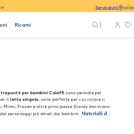
Itali
vi
Serve aiuto?
oni
Ricami
e
trapunte per bambini Caleffi
sono pensate per
er il
letto singolo
, sono perfette per coccolare il
, Minni, Frozen e altre principesse Disney decorano
Materiali di
 dai personaggi più amati dai bambini.
lergica
e rivestite in
puro cotone
. Leggere ma
Completa il letto con i coordinati
el benessere.