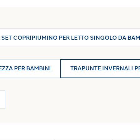
ta a un
copripiumino
, a un
completo lenzuola
, o a un morbido
SET COPRIPIUMINO PER LETTO SINGOLO DA BAM
EZZA PER BAMBINI
TRAPUNTE INVERNALI P