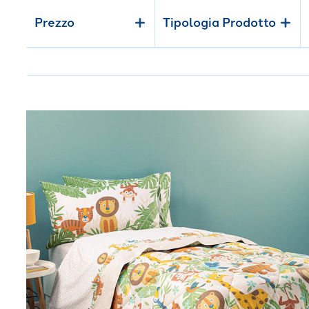
Prezzo
Tipologia Prodotto
Link to "
Trapunta tropical in Cotone 300 gr/mq
"