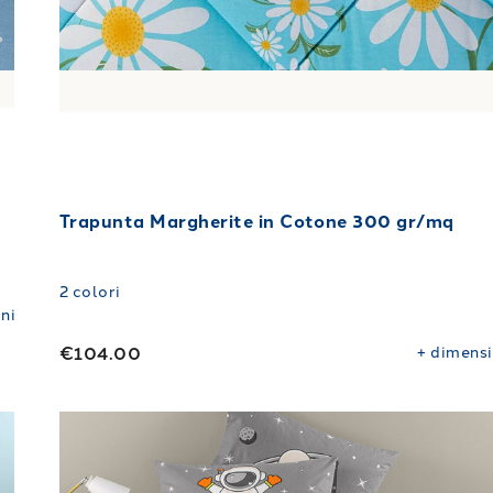
Trapunta Margherite in Cotone 300 gr/mq
2
colori
ni
€104.00
+
dimensi
r/mq
"
Link to "
Trapunta spazio in Cotone 300 gr/mq
"