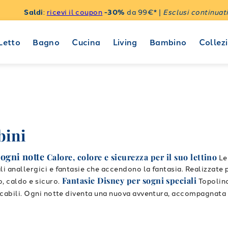
Saldi
:
ricevi il coupon
-30%
da 99€* |
Esclusi continuati
Letto
Bagno
Cucina
Living
Bambino
Collezi
bini
 ogni notte
Calore, colore e sicurezza per il suo lettino
L
i anallergici e fantasie che accendono la fantasia. Realizzate p
Fantasie Disney per sogni speciali
, caldo e sicuro.
Topolino
ticabili. Ogni notte diventa una nuova avventura, accompagnata
aleffi per bambini
sono imbottite con
fibra di poliestere anal
o. La scelta ideale per chi cerca il massimo della sicurezza e d