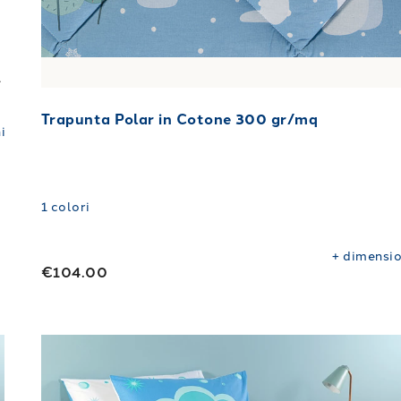
Asciugatrice
Trapunta Polar in Cotone 300 gr/mq
i
1
colori
+
dimensio
€104.00
Link to "
Trapunta Magica Notte in Cotone 300 g