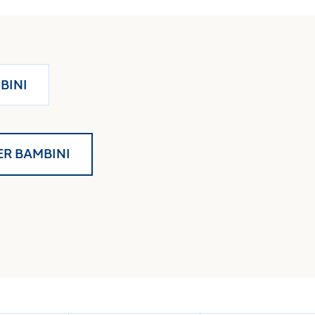
guanciale baby
. Tutto in coordinato, tutto firmato
BINI
ER BAMBINI