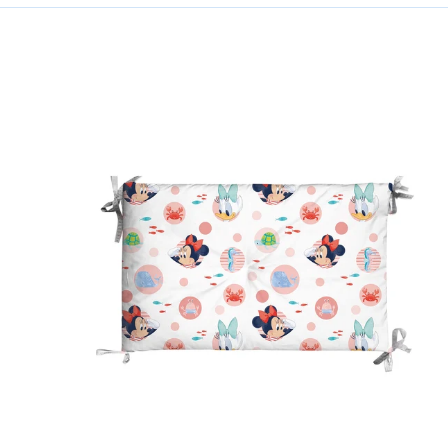
 350 gr/mq
Link to "
"
Paracolpi baby minnie in Cotone 180X4