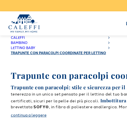
CALEFFI
BAMBINO
LETTINO BABY
TRAPUNTE CON PARACOLPI COORDINATE PER LETTINO
Trapunte con paracolpi coor
Trapunte con paracolpi: stile e sicurezza per il 
tenerezza in un unico set pensato per il lettino del tuo 
Imbottitura
certificati, sicuri per la pelle dei più piccoli.
brevettata
SOFY®
, in fibra di poliestere anallergica. 
Fantasie Disney e colo
tranquille e un comfort costante.
continua a leggere
Topolino, dolci compagni per la nanna. Il design coordin
tutto il necessario