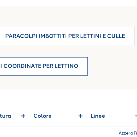
l tuo bambino un riposo protetto e alla tua casa un
PARACOLPI IMBOTTITI PER LETTINI E CULLE
 COORDINATE PER LETTINO
tura
Colore
Linee
Azzera Fi