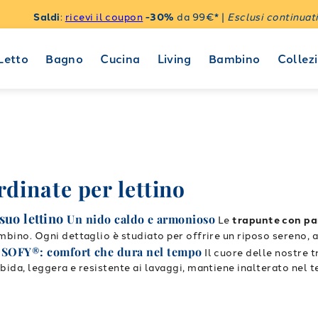
Saldi
:
ricevi il coupon
-30%
da 99€* |
Esclusi continuati
Letto
Bagno
Cucina
Living
Bambino
Collezi
dinate per lettino
suo lettino
Un nido caldo e armonioso
Le
trapunte con par
bambino. Ogni dettaglio è studiato per offrire un riposo sereno,
 SOFY®: comfort che dura nel tempo
Il cuore delle nostre 
Morbida, leggera e resistente ai lavaggi, mantiene inalterato ne
ri delicati
I set sono disponibili in tonalità pastello come ros
ato tra trapunta e paracolpi crea un ambiente armonioso e rass