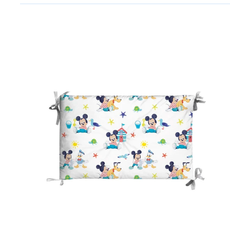
Link to "
Paracolpi baby mickey in Cotone 180X40