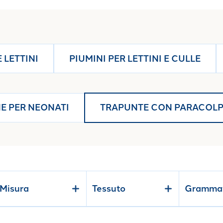
enzuola per neonato
, abbinati per colore e stile, per offrire a
 LETTINI
PIUMINI PER LETTINI E CULLE
E PER NEONATI
TRAPUNTE CON PARACOLPI
Misura
Tessuto
Gramma