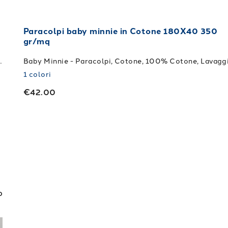
Paracolpi baby minnie in Cotone 180X40 350
gr/mq
 a 40¬¨‚àûC. + Asciugatrice
1
colori
€42.00
o