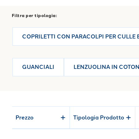
Completa il lettino con i nostri
set l
tocco di eleganza.
Filtra per tipologia:
COPRILETTI CON PARACOLPI PER CULLE E
GUANCIALI
LENZUOLINA IN COTON
Prezzo
Tipologia Prodotto