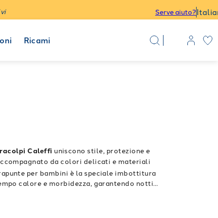
Itali
vi
Serve aiuto?
oni
Ricami
acolpi Caleffi
uniscono stile, protezione e
 accompagnato da colori delicati e materiali
trapunte per bambini è la speciale imbottitura
l tempo calore e morbidezza, garantendo notti
a, azzurro, verde e beige, e decorati con Minni e
Coordina il lettino con
icurante nella cameretta.