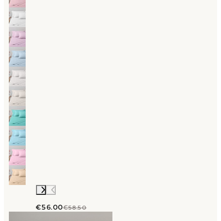
€56.00
€58.50
Link to "
Completo Lenzuola Tinta unita flane