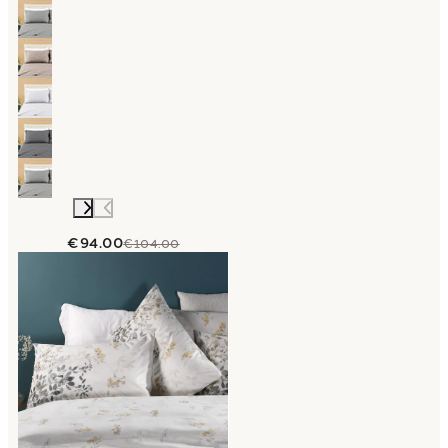
€94.00
€104.00
Link to "
Completo Lenzuola Matrimoniale bo