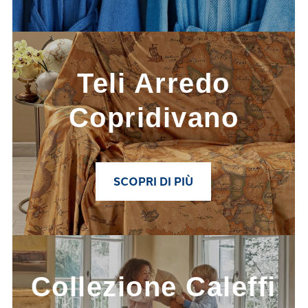
Link to
Teli Arredo Copridivano
Teli Arredo
Copridivano
SCOPRI DI PIÙ
Link to
Collezione Caleffi Kids
Collezione Caleffi