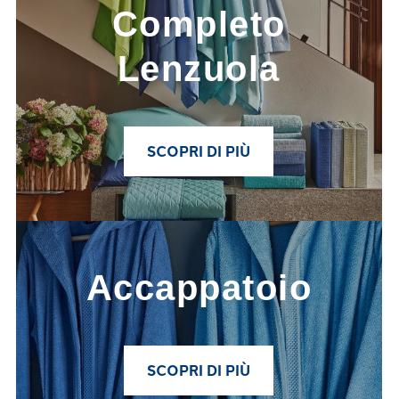
Completo
Lenzuola
SCOPRI DI PIÙ
Link to
Accappatoio
category 
Accappatoio
SCOPRI DI PIÙ