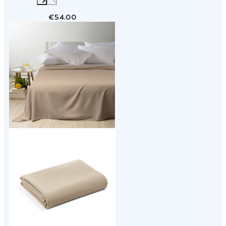
€54.00
Link to "
Copriletto Estivo rodeo in Cotone 