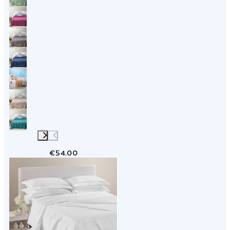
€54.00
Link to "
Copriletto Estivo Florence in Coton