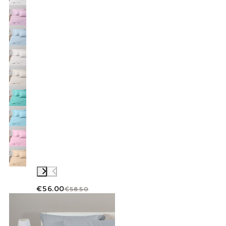
€56.00
€58.50
Link to "
Completo Lenzuola Tinta unita flane