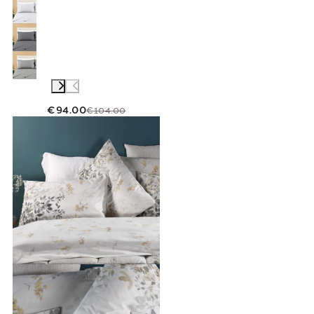
€94.00
€104.00
Link to "
Completo Lenzuola Matrimoniale bo