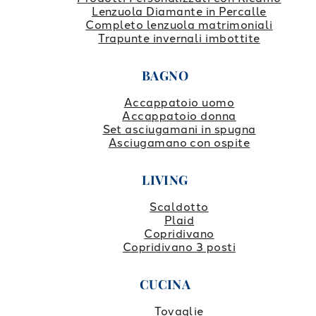
Lenzuola Diamante in Percalle
Completo lenzuola matrimoniali
Trapunte invernali imbottite
BAGNO
Accappatoio uomo
Accappatoio donna
Set asciugamani in spugna
Asciugamano con ospite
LIVING
Scaldotto
Plaid
Copridivano
Copridivano 3 posti
CUCINA
Tovaglie