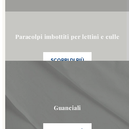
Paracolpi imbottiti per lettini e culle
SCOPRI DI PIÙ
Link to
Guanciali
category pa
Guanciali