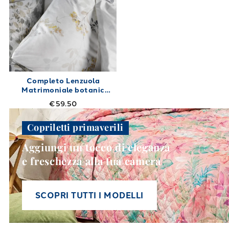
Completo Lenzuola
Matrimoniale botanic
Shabby Chic in Cotone
€59.50
240X280
Copriletti primaverili
Aggiungi un tocco di eleganza
e freschezza alla tua camera
SCOPRI TUTTI I MODELLI