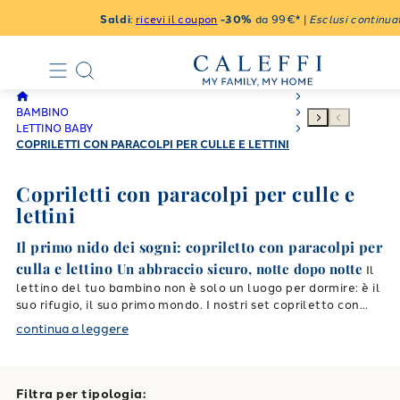
Saldi
:
ricevi il coupon
-30%
da 99€* |
Esclusi continuat
BAMBINO
LETTINO BABY
COPRILETTI CON PARACOLPI PER CULLE E LETTINI
Copriletti con paracolpi per culle e
lettini
Il primo nido dei sogni: copriletto con paracolpi per
culla e lettino
Un abbraccio sicuro, notte dopo notte
Il
lettino del tuo bambino non è solo un luogo per dormire: è il
suo rifugio, il suo primo mondo. I nostri set copriletto con
paracolpi sono pensati per proteggere e coccolare,
continua a leggere
accompagnando il neonato nei suoi primi sogni con materiali
Minni e
morbidi, traspiranti e testati per la massima sicurezza.
Topolino: magia per la buonanotte
I protagonisti Disney più
Filtra per tipologia:
amati, Minni e Topolino, decorano con dolcezza i copriletti,