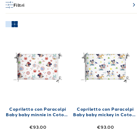
Filtri
Link to "
Copriletto con Paracolpi Baby baby
Link to "
Copri
Copriletto con Paracolpi
Copriletto con Paracolpi
Baby baby minnie in Cotone
Baby baby mickey in Coton
110X130 80 gr/mq
110X130 80 gr/mq
€93.00
€93.00