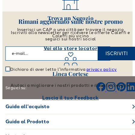
Trova un Negozio
Rimani aggiornato sulle nostre promo
Inserisci un CAP o una città per trovare il negozio
Iscriviti alla newsletter per ricevere le offerte Caleffi e
Caleffi più vicino
seguici sui nostri social
Vai allo store locator
ISCRIVITI
Dichiaro di aver letto l'informativa
privacy policy
Linea Cortese
Aiutaci a migliorare i nostri prodotti e il nostro servizio
Seguici su:
Lascia il tuo Feedback
Guida all'acquisto
Guida al Prodotto