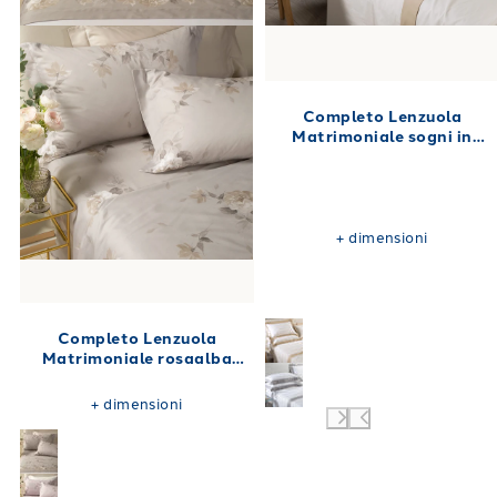
Completo Lenzuola
Matrimoniale sogni in
Percalle 250X280
+
dimensioni
Completo Lenzuola
Matrimoniale rosaalba
Floreale in Raso di cotone
240X280
+
dimensioni