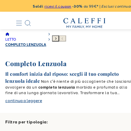
Saldi
:
ricevi il coupon
-30%
da 99€* |
Esclusi continuat
LETTO
COMPLETO LENZUOLA
Completo Lenzuola
Il comfort inizia dal riposo: scegli il tuo completo
lenzuola ideale
Non c'è niente di più accogliente che lasciars
avvolgere da un
completo lenzuola
morbido e profumato alla
fine di una lunga giornata lavorativa. Trasformare la tua
camera da letto in un'autentica oasi di benessere è semplice
continua a leggere
quando scegli la giusta biancheria da letto. Caleffi ti
accompagna in tutti i tuoi momenti di relax, offrendoti
soluzioni esclusive capaci di unire un'eleganza senza tempo a
una praticità assoluta. Che tu stia cercando tonalità calde e
Filtra per tipologia:
rilassanti per favorire il riposo notturno, o fantasie vivaci e