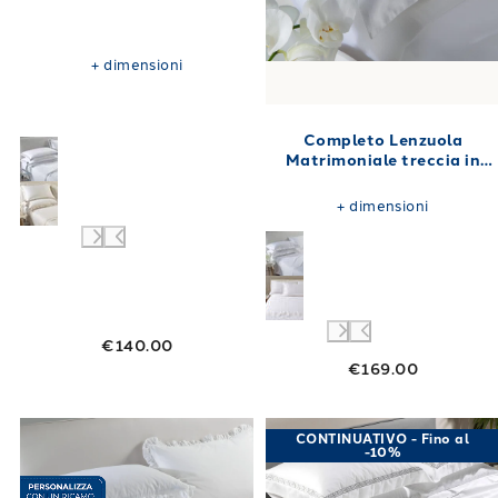
+
dimensioni
Completo Lenzuola
Matrimoniale treccia in
Raso di cotone 250X280
+
dimensioni
€140.00
€169.00
Link to "
Completo Lenzuola Matrimoniale iri
Link to "
Compl
CONTINUATIVO - Fino al
-10%