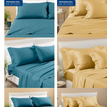
lenzuola matrimoniali
, pensati per arricchire la camera
padronale con stampe floreali, trame geometriche o tinte
unite estremamente raffinate, fino al
completo lenzuola
singole
, l'ideale per rallegrare la stanza dei bambini o per
accogliere al meglio gli ospiti. Non mancano, ovviamente, le
proposte per le
lenzuola per letto a una piazza e mezza
, un
formato sempre più richiesto per chi desidera il massimo dello
spazio e della comodità. Ogni set è composto con la massima
cura, includendo
lenzuolo sotto con angoli
facilmente
adattabili,
lenzuolo sopra
e
federe coordinate
, garantendo così
una vestibilità sempre perfetta sui materassi di ogni spessore.
Perché scegliere la biancheria da letto Caleffi
Affidarti
alle
lenzuola Caleffi
significa portare nella tua casa tutta
l'eccellenza e la passione del design italiano, unite a
un'attenzione sartoriale per i minimi dettagli. Rispetto alle
altre opzioni presenti sul mercato, i nostri articoli si distinguon
per il perfetto equilibrio tra estetica raffinata, massima durata
e assoluta sicurezza dei materiali, i quali sono rigorosamente
atossici e certificati. Ti offriamo una vastissima gamma di
prodotti di altissima qualità a prezzi estremamente competitivi
permettendoti di rinnovare il look della tua zona notte in mod
semplice, accessibile e altamente gratificante. Tutto questo è
a tua disposizione in pochi clic online o direttamente nei nostri