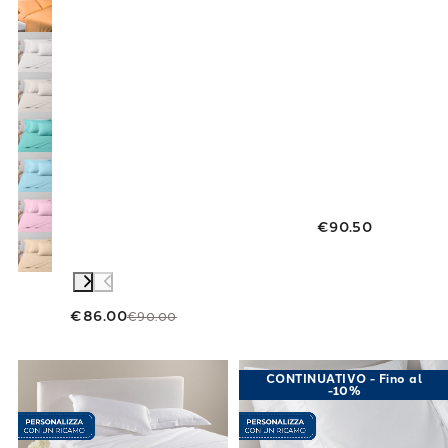
€90.50
€86.00
€90.00
Link to "
Completo Lenzuola Venezia in Raso d
Link to "
Compl
CONTINUATIVO - Fino al
-10%