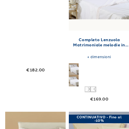
Completo Lenzuola
Matrimoniale melodie in
Raso di cotone 250X280
+
dimensioni
€182.00
€169.00
Link to "
Completo Lenzuola Matrimoniale chia
Link to "
Compl
CONTINUATIVO - Fino al
-10%