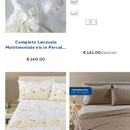
Completo Lenzuola
Matrimoniale iris in Percalle
€141.00
250X280 Bianco
€156.00
€140.00
Link to "
Completo Lenzuola Myosotis Floreal
Link to "
Compl