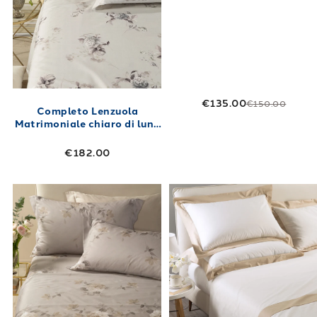
€135.00
€150.00
Completo Lenzuola
Matrimoniale chiaro di luna
Floreale in Raso di cotone
€182.00
Link to "
Completo Lenzuola Matrimoniale ros
Link to "
Compl