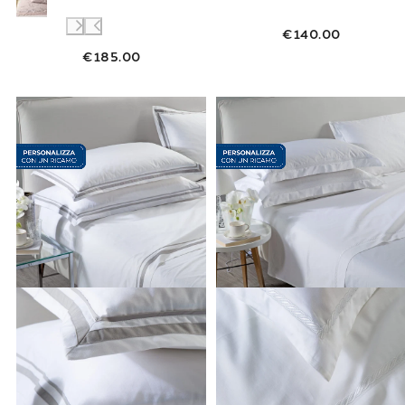
€140.00
€185.00
Link to "
Completo Lenzuola Matrimoniale ate
Link to "
Compl