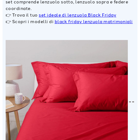
set comprende lenzuolo sotto, lenzuolo sopra e federe
coordinate.
👉 Trova il tuo
set ideale di lenzuola Black Friday
👉 Scopri i modelli di
black friday lenzuola matrimoniali
Scopri
Scopri
Scopri
Scopri
Scopri