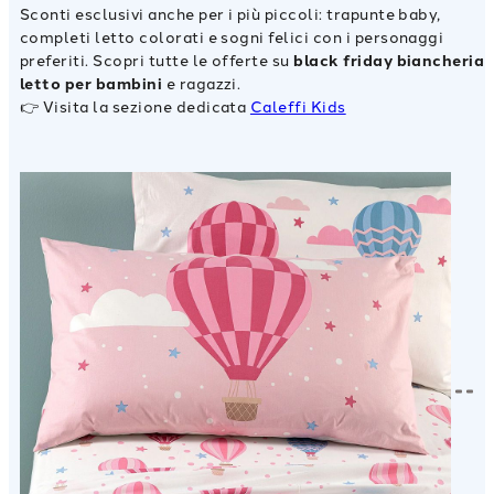
Sconti esclusivi anche per i più piccoli: trapunte baby,
completi letto colorati e sogni felici con i personaggi
preferiti. Scopri tutte le offerte su
black friday
biancheria
letto per bambini
e ragazzi.
👉 Visita la sezione dedicata
Caleffi Kids
Scopri
Scopri
Scopri
Scopri
Scopri
Scopri
Scopri