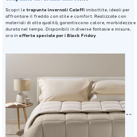
Scopri le
trapunte invernali Caleffi
imbottite, ideali per
affrontare il freddo con stile e comfort. Realizzate con
materiali di alta qualità, garantiscono calore, morbidezza e
durata nel tempo. Disponibili in diverse fantasie e misure,
ora in
offerta speciale per i Black Friday
.
Scopri
Scopri
Scopri
Scopri