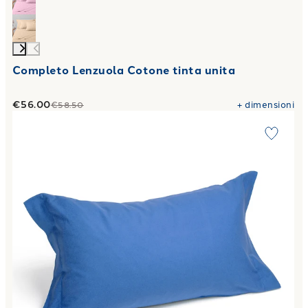
Completo Lenzuola Cotone tinta unita
€56.00
+
dimensioni
€58.50
Link to "
Federa singola Tinta unita flanella 50X80
"