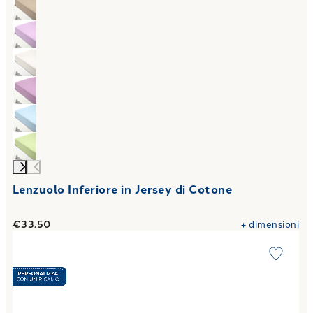
Lenzuolo Inferiore in Jersey di Cotone
€33.50
+
dimensioni
Link to "
Federa singola Percalle tinta unita 50X80 2 volant