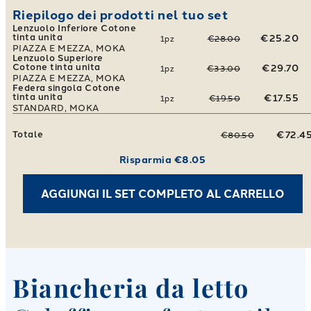
Riepilogo dei prodotti nel tuo set
Lenzuolo Inferiore Cotone
tinta unita
€25.20
1
pz
€28.00
PIAZZA E MEZZA, MOKA
Lenzuolo Superiore
Cotone tinta unita
€29.70
1
pz
€33.00
PIAZZA E MEZZA, MOKA
Federa singola Cotone
tinta unita
€17.55
1
pz
€19.50
STANDARD, MOKA
Totale
€72.4
€80.50
Risparmia
€8.05
AGGIUNGI IL SET COMPLETO AL CARRELLO
Biancheria da letto