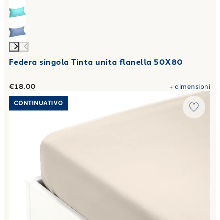
Federa singola Tinta unita flanella 50X80
€18.00
+
dimensioni
Link to "
Lenzuolo Inferiore in Jersey di Cotone
"
CONTINUATIVO