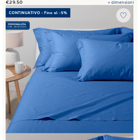
€29.50
+
dimensioni
Link to "
Completo Lenzuola Cotone tinta unita
"
CONTINUATIVO - Fino al -5%