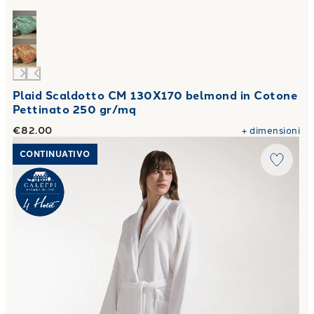
Plaid Scaldotto CM 130X170 belmond in Cotone
Pettinato 250 gr/mq
€82.00
+
dimensioni
Link to "
Accappatoio sciallato Atelier 320 gr/mq
"
CONTINUATIVO