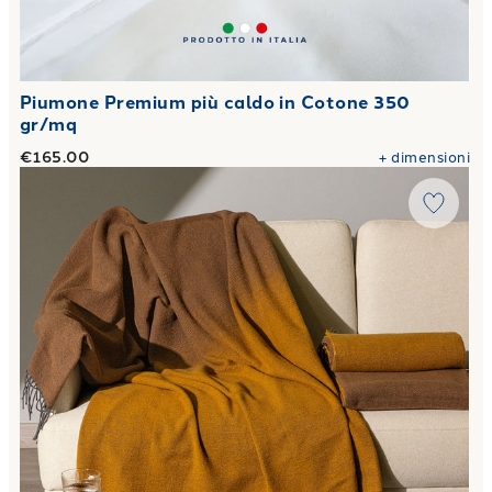
Piumone Premium più caldo in Cotone 350
gr/mq
€165.00
+
dimensioni
Link to "
Plaid CM 130X170 chamonix in Misto Lana
"