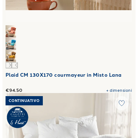
Plaid CM 130X170 courmayeur in Misto Lana
€94.50
+
dimensioni
Link to "
Piumone Premium più caldo in Cotone 350 gr/mq
"
CONTINUATIVO