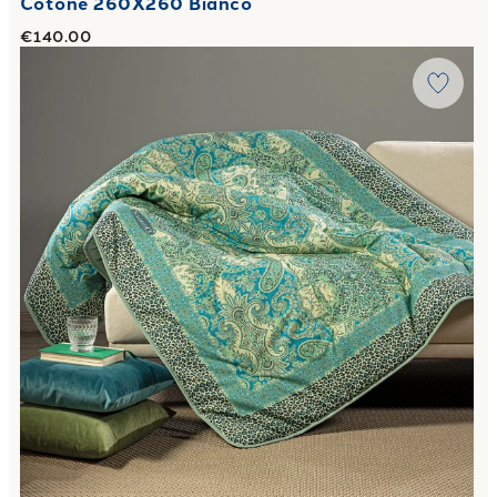
Cotone 260X260 Bianco
€140.00
Link to "
Plaid Scaldotto CM 130X170 belmond in Cotone P