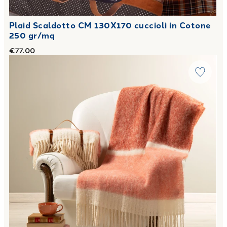
Plaid Scaldotto CM 130X170 cuccioli in Cotone
250 gr/mq
€77.00
Link to "
Plaid CM 130X170 courmayeur in Misto Lana
"