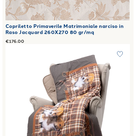
Copriletto Primaverile Matrimoniale narciso in
Raso Jacquard 260X270 80 gr/mq
€176.00
Link to "
Plaid Scaldotto CM 130X170 cuccioli in Cotone 2