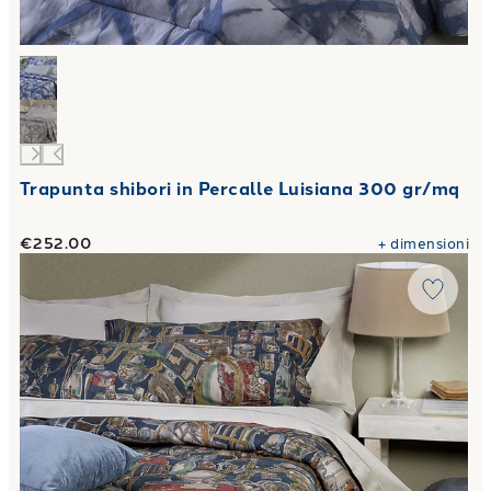
Trapunta shibori in Percalle Luisiana 300 gr/mq
€252.00
+
dimensioni
Link to "
Trapunta antiques shop Barocco in Percalle Luisia