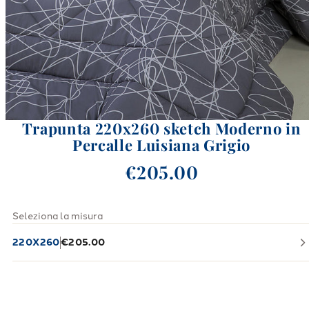
Trapunta 220x260 sketch Moderno in
Percalle Luisiana Grigio
€205.00
Seleziona la misura
220X260
€205.00