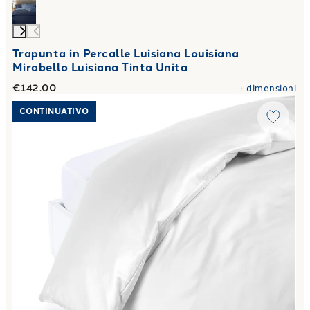
Trapunta in Percalle Luisiana Louisiana
Mirabello Luisiana Tinta Unita
€142.00
+
dimensioni
Link to "
Sacco Copripiumino Raso unito Bianco
"
CONTINUATIVO