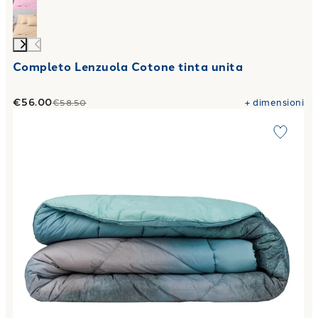
Completo Lenzuola Cotone tinta unita
€56.00
+
dimensioni
€58.50
Link to "
Trapunta graphic wall Moderno in Percalle Luisian