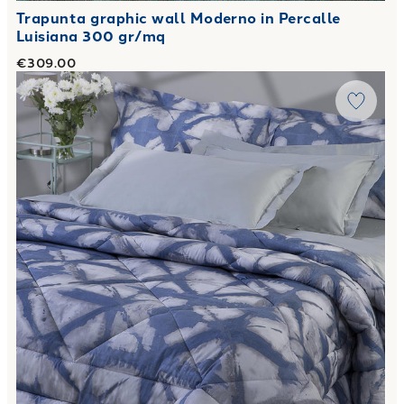
Trapunta graphic wall Moderno in Percalle
Luisiana 300 gr/mq
€309.00
Link to "
Trapunta shibori in Percalle Luisiana 300 gr/mq
"