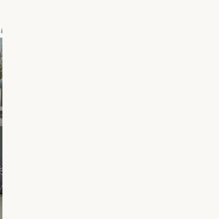
i
iana 300 gr/mq Corallo
"