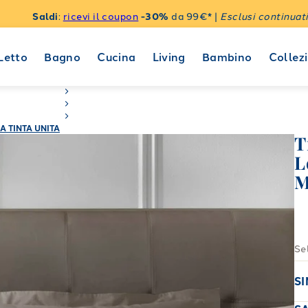
Saldi
:
ricevi il coupon
-30%
da 99€* |
Esclusi continuati
Letto
Bagno
Cucina
Living
Bambino
Collezi
A TINTA UNITA
T
L
M
Se
S