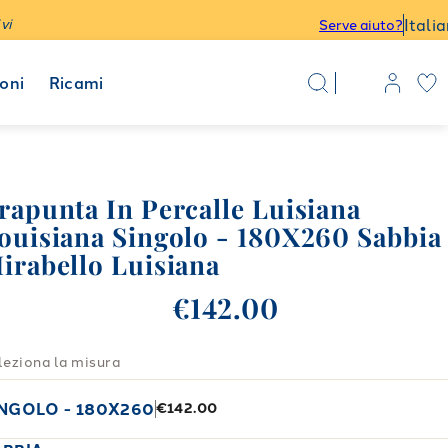
Itali
vi
Serve aiuto?
oni
Ricami
rapunta In Percalle Luisiana
ouisiana Singolo - 180X260 Sabbia
irabello Luisiana
€142.00
leziona la misura
INGOLO - 180X260
€142.00