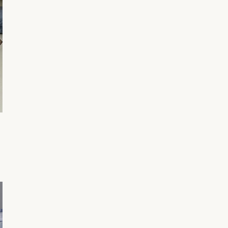
 gr/mq
"