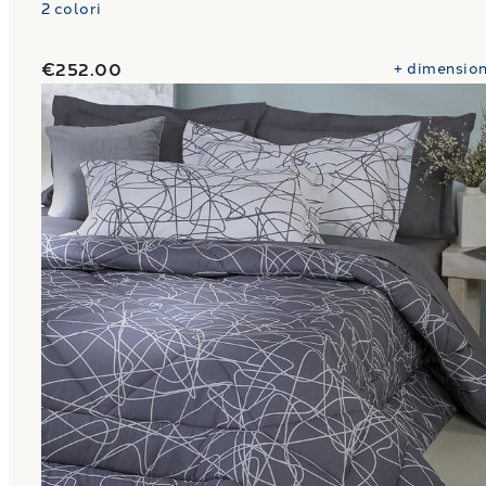
2
colori
€252.00
+
dimension
Link to "
Trapunta sketch Moderno in Percalle Luis