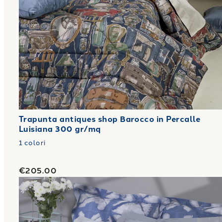
Trapunta antiques shop Barocco in Percalle
Luisiana 300 gr/mq
1
colori
€205.00
Link to "
Trapunta shibori in Percalle Luisiana 300