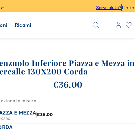
Itali
vi
Serve aiuto?
oni
Ricami
enzuolo Inferiore Piazza e Mezza in
ercalle 130X200 Corda
€36.00
leziona la misura
IAZZA E MEZZA
€36.00
0X200
ORDA