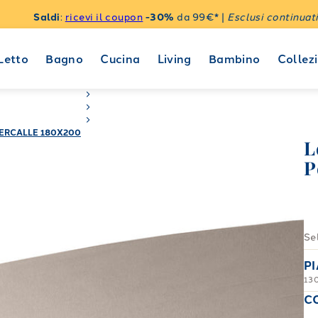
Saldi
:
ricevi il coupon
-30%
da 99€* |
Esclusi continuati
Letto
Bagno
Cucina
Living
Bambino
Collezi
PERCALLE 180X200
L
P
Se
P
13
C