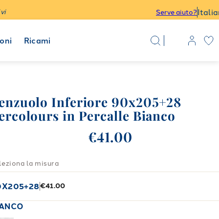
Itali
vi
Serve aiuto?
oni
Ricami
enzuolo Inferiore 90x205+28
ercolours in Percalle Bianco
€41.00
leziona la misura
0X205+28
€41.00
IANCO