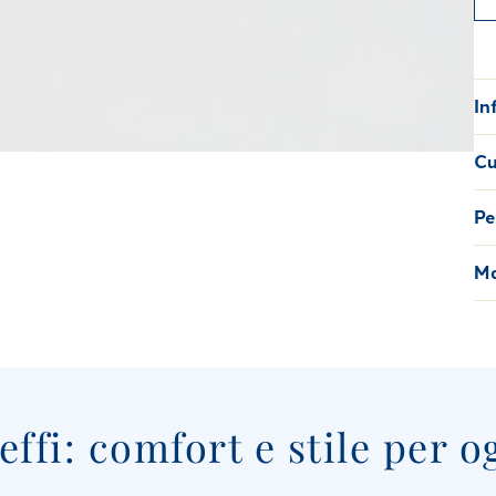
In
Cu
Pe
Ma
ffi: comfort e stile per o