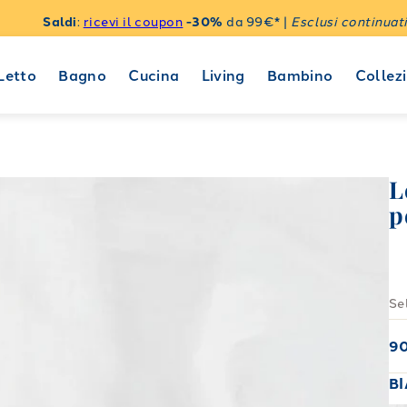
Saldi
:
ricevi il coupon
-30%
da 99€* |
Esclusi continuati
Letto
Bagno
Cucina
Living
Bambino
Collezi
L
p
Se
9
B