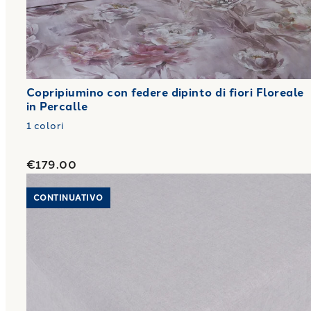
Copripiumino con federe dipinto di fiori Floreale
in Percalle
1
colori
€179.00
Link to "
Lenzuolo Inferiore violino in Misto lino
"
CONTINUATIVO