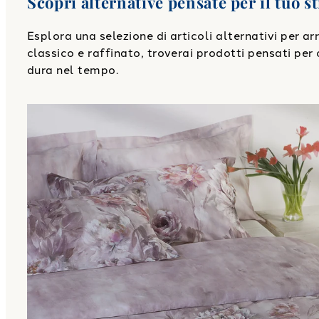
Scopri alternative pensate per il tuo st
Esplora una selezione di articoli alternativi per a
classico e raffinato, troverai prodotti pensati per o
dura nel tempo.
Link to "
Copripiumino con federe dipinto di fiori Fl