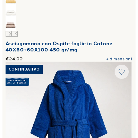
Asciugamano con Ospite foglie in Cotone
40X60+60X100 450 gr/mq
€24.00
+
dimensioni
Link to "
Accappatoio con Cappuccio minorca junior in Cot
CONTINUATIVO