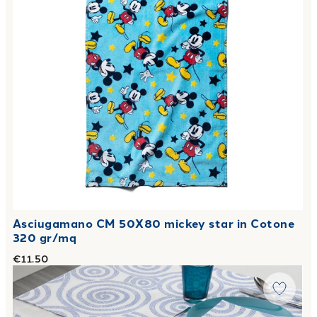
Asciugamano CM 50X80 mickey star in Cotone
320 gr/mq
€11.50
Link to "
Runner galassie Moderno in Saia di Cotone Giallino