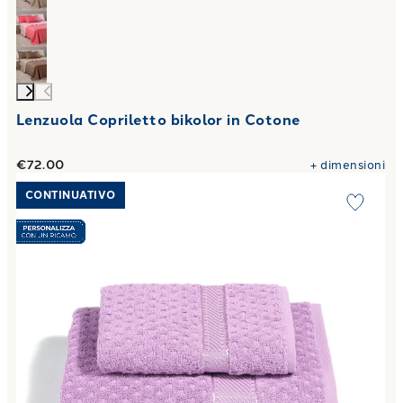
Lenzuola Copriletto bikolor in Cotone
€72.00
+
dimensioni
Link to "
Asciugamano con Ospite Sirena in Cotone 450 gr/
CONTINUATIVO