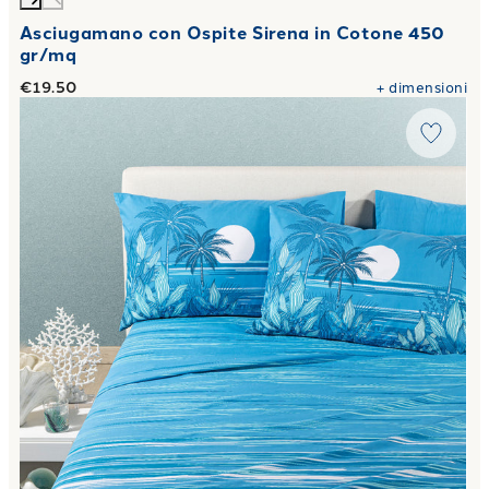
Asciugamano con Ospite Sirena in Cotone 450
gr/mq
€19.50
+
dimensioni
Link to "
Completo Lenzuola Palm Spring in Cotone
"