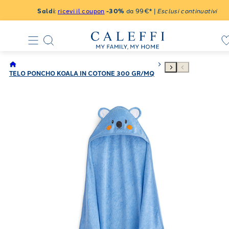
Saldi
:
ricevi il coupon
-30%
da 99€* |
Esclusi continuativi
TELO PONCHO KOALA IN COTONE 300 GR/MQ