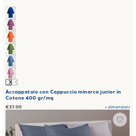
Accappatoio con Cappuccio minorca junior in
Cotone 400 gr/mq
€37.00
+
dimensioni
Link to "
Lenzuola Copriletto bikolor in Cotone
"