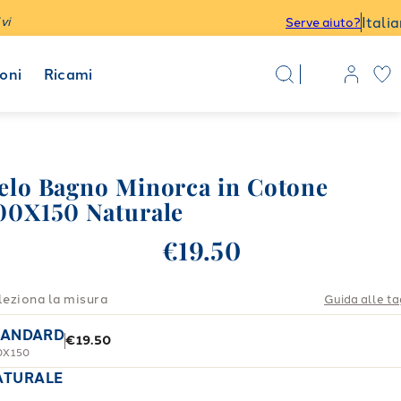
Itali
vi
Serve aiuto?
oni
Ricami
elo Bagno Minorca in Cotone
00X150 Naturale
€19.50
leziona la misura
Guida alle ta
TANDARD
€19.50
0X150
ATURALE