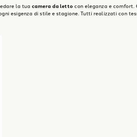
rredare la tua
camera da letto
con eleganza e comfort. 
gni esigenza di stile e stagione. Tutti realizzati con tes
ne 450 gr/mq
"