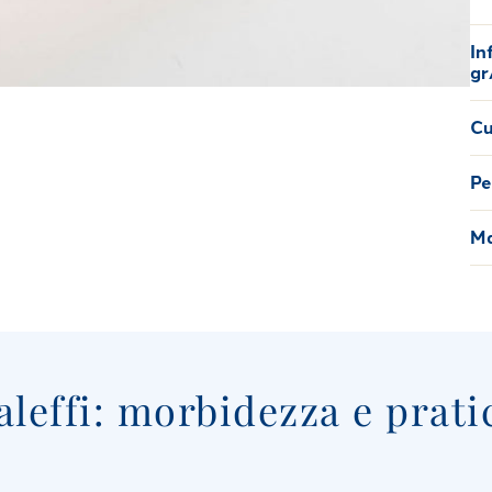
In
gr
Cu
Pe
Ma
aleffi: morbidezza e prati