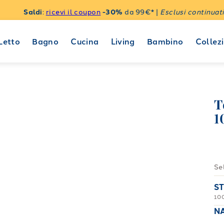
Saldi
:
ricevi il coupon
-30%
da 99€* |
Esclusi continuati
Letto
Bagno
Cucina
Living
Bambino
Collezi
T
1
Se
S
10
N