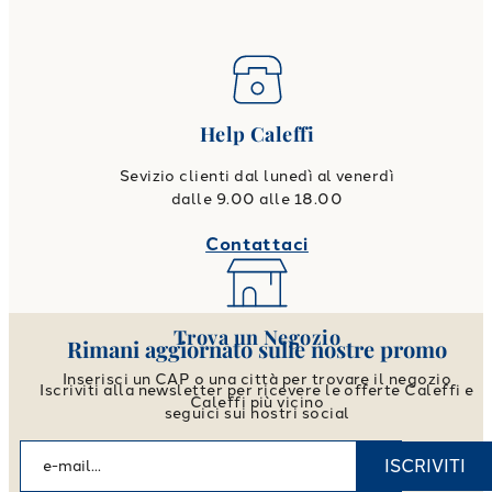
Help Caleffi
Sevizio clienti dal lunedì al venerdì
dalle 9.00 alle 18.00
Contattaci
Trova un Negozio
Rimani aggiornato sulle nostre promo
Inserisci un CAP o una città per trovare il negozio
Iscriviti alla newsletter per ricevere le offerte Caleffi e
Caleffi più vicino
seguici sui nostri social
Vai allo store locator
ISCRIVITI