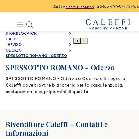
Saldi
:
ricevi il coupon
-30%
da 99€* |
Esclusi
STORE LOCATOR
ITALY
TREVISO
ODERZO
SPESSOTTO ROMANO - ODERZO
SPESSOTTO ROMANO - Oderzo
SPESSOTTO ROMANO - Oderzo a Oderzo è il negozio
Caleffi dove trovare biancheria per la casa, lenzuola,
asciugamani e copripiumini di qualità.
Rivenditore Caleffi – Contatti e
Informazioni