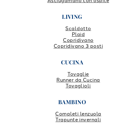
Asciugamano con ospite
LIVING
Scaldotto
Plaid
Copridivano
Copridivano 3 posti
CUCINA
Tovaglie
Runner da Cucina
Tovaglioli
BAMBINO
Completi lenzuola
Trapunte invernali