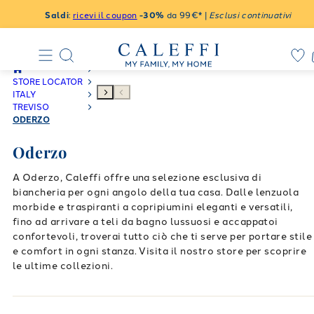
Saldi
:
ricevi il coupon
-30%
da 99€* |
Esclusi continuativi
STORE LOCATOR
ITALY
TREVISO
ODERZO
Oderzo
A Oderzo, Caleffi offre una selezione esclusiva di
biancheria per ogni angolo della tua casa. Dalle lenzuola
morbide e traspiranti a copripiumini eleganti e versatili,
fino ad arrivare a teli da bagno lussuosi e accappatoi
confortevoli, troverai tutto ciò che ti serve per portare stile
e comfort in ogni stanza. Visita il nostro store per scoprire
le ultime collezioni.