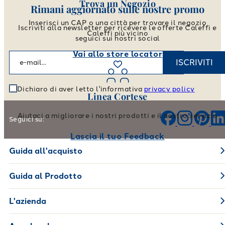
Trova un Negozio
Rimani aggiornato sulle nostre promo
Inserisci un CAP o una città per trovare il negozio
Iscriviti alla newsletter per ricevere le offerte Caleffi e
Caleffi più vicino
seguici sui nostri social
Vai allo store locator
ISCRIVITI
Dichiaro di aver letto l'informativa
privacy policy
Linea Cortese
Aiutaci a migliorare i nostri prodotti e il nostro servizio
Seguici su:
Lascia il tuo Feedback
Guida all'acquisto
Guida al Prodotto
L'azienda