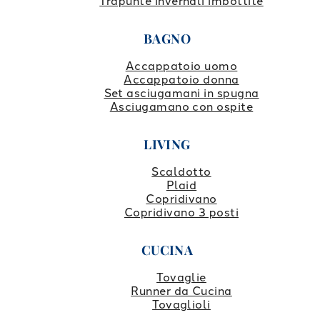
Trapunte invernali imbottite
BAGNO
Accappatoio uomo
Accappatoio donna
Set asciugamani in spugna
Asciugamano con ospite
LIVING
Scaldotto
Plaid
Copridivano
Copridivano 3 posti
CUCINA
Tovaglie
Runner da Cucina
Tovaglioli