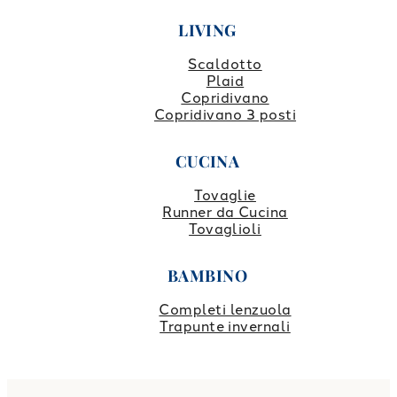
LIVING
Scaldotto
Plaid
Copridivano
Copridivano 3 posti
CUCINA
Tovaglie
Runner da Cucina
Tovaglioli
BAMBINO
Completi lenzuola
Trapunte invernali