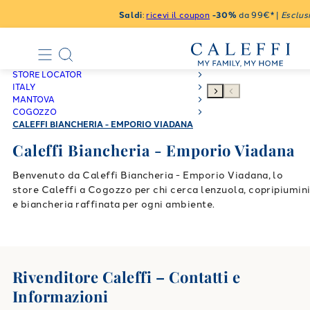
Saldi
:
ricevi il coupon
-30%
da 99€* |
Esclusi
STORE LOCATOR
ITALY
MANTOVA
COGOZZO
CALEFFI BIANCHERIA - EMPORIO VIADANA
Caleffi Biancheria - Emporio Viadana
Benvenuto da Caleffi Biancheria - Emporio Viadana, lo
store Caleffi a Cogozzo per chi cerca lenzuola, copripiumin
e biancheria raffinata per ogni ambiente.
Rivenditore Caleffi – Contatti e
Informazioni