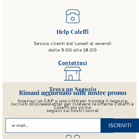
Help Caleffi
Sevizio clienti dal lunedì al venerdì
dalle 9.00 alle 18.00
Contattaci
Trova un Negozio
Rimani aggiornato sulle nostre promo
Inserisci un CAP o una città per trovare il negozio
Iscriviti alla newsletter per ricevere le offerte Caleffi e
Caleffi più vicino
seguici sui nostri social
Vai allo store locator
ISCRIVITI