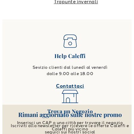
Trapunte invernali
Help Caleffi
Sevizio clienti dal lunedì al venerdì
dalle 9.00 alle 18.00
Contattaci
Trova un Negozio
Rimani aggiornato sulle nostre promo
Inserisci un CAP o una città per trovare il negozio
Iscriviti alla newsletter per ricevere le offerte Caleffi e
Caleffi più vicino
seguici sui nostri social