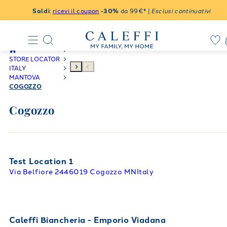
Saldi
:
ricevi il coupon
-30%
da 99€* |
Esclusi continuativi
STORE LOCATOR
ITALY
MANTOVA
COGOZZO
Cogozzo
Test Location 1
Via Belfiore 24
46019 Cogozzo MN
Italy
Caleffi Biancheria - Emporio Viadana