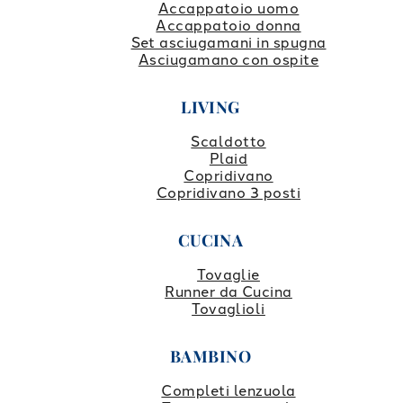
Accappatoio uomo
Accappatoio donna
Set asciugamani in spugna
Asciugamano con ospite
LIVING
Scaldotto
Plaid
Copridivano
Copridivano 3 posti
CUCINA
Tovaglie
Runner da Cucina
Tovaglioli
BAMBINO
Completi lenzuola