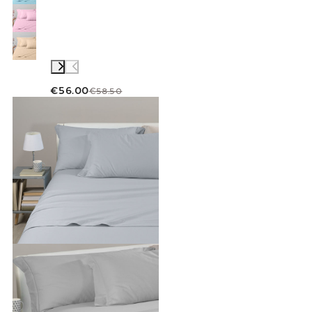
€56.00
€58.50
Link to "
Completo Lenzuola Tinta unita flane