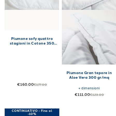
Piumone sofy quattro
stagioni in Cotone 350
gr/mq
Piumone Gran tepore in
Aloe Vera 300 gr/mq
€160.00
€177.00
+
dimensioni
€111.00
€123.00
Link to "
Piumone sofy più caldo in Cotone 3
Link to "
Piumo
CONTINUATIVO - Fino al
-10%