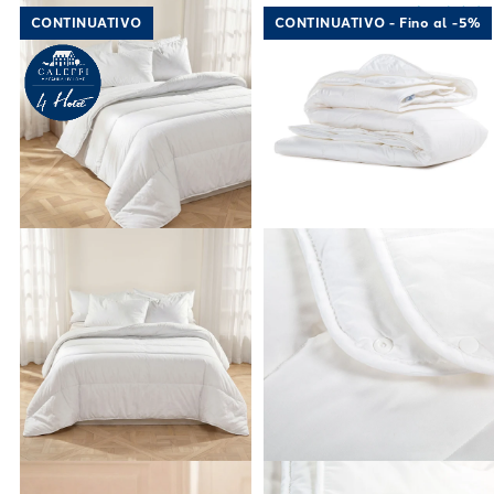
Link to "
Piumone Premium leggero in Coton
Link to "
Piumo
CONTINUATIVO
CONTINUATIVO - Fino al -5%