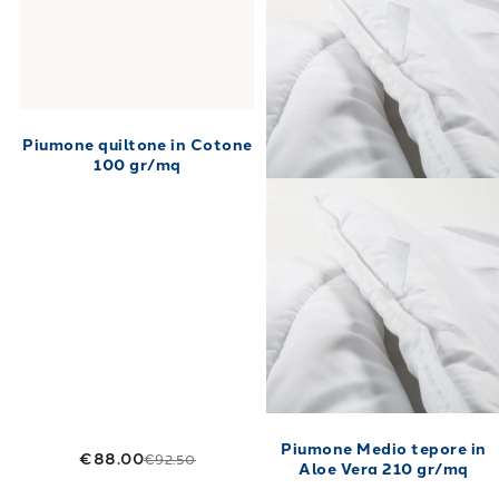
Piumone quiltone in Cotone
100 gr/mq
Piumone Medio tepore in
€88.00
€92.50
Aloe Vera 210 gr/mq