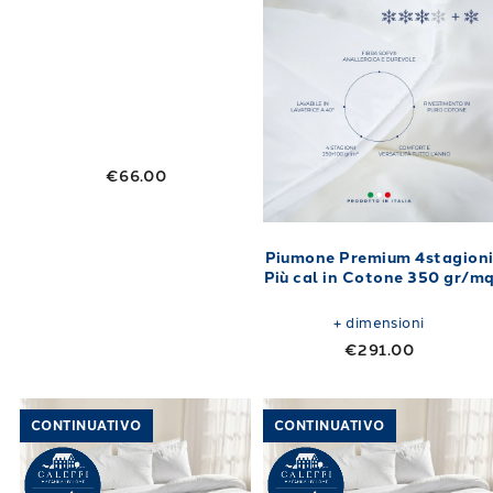
€66.00
Piumone Premium 4stagion
Più cal in Cotone 350 gr/m
+
dimensioni
€291.00
Link to "
Piumone Premium più caldo in Coto
Link to "
Piumo
CONTINUATIVO
CONTINUATIVO