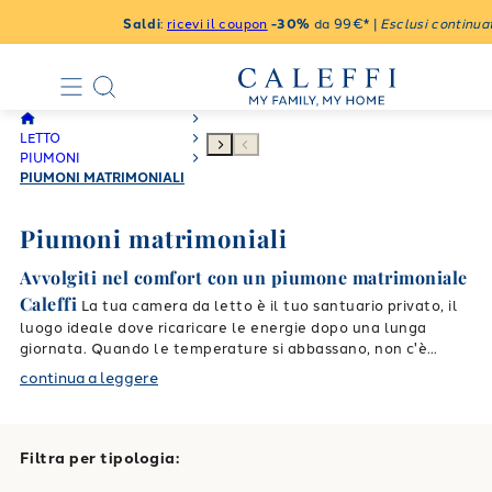
Saldi
:
ricevi il coupon
-30%
da 99€* |
Esclusi continuat
LETTO
PIUMONI
PIUMONI MATRIMONIALI
Piumoni matrimoniali
Avvolgiti nel comfort con un piumone matrimoniale
Caleffi
La tua camera da letto è il tuo santuario privato, il
luogo ideale dove ricaricare le energie dopo una lunga
giornata. Quando le temperature si abbassano, non c'è
sensazione più piacevole che rifugiarsi nel tepore della propria
continua a leggere
casa. Scegliere il giusto
piumone matrimoniale
è il primo passo
per garantirti un riposo rigenerante, trasformando il tuo letto
in un'oasi di puro benessere. Con Caleffi, hai la certezza di
accogliere non solo un semplice elemento di biancheria, ma un
Filtra per tipologia:
vero e proprio alleato per le tue notti, capace di unire