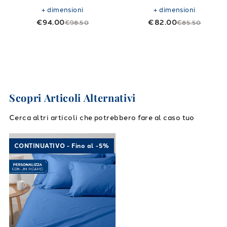
+
dimensioni
+
dimensioni
€94.00
€82.00
€98.50
€85.50
Scopri Articoli Alternativi
Cerca altri articoli che potrebbero fare al caso tuo
Link to "
Completo Lenzuola Cotone tinta uni
CONTINUATIVO - Fino al -5%