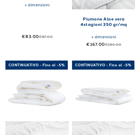
+
dimensioni
Piumone Aloe vera
4stagioni 350 gr/mq
€83.00
€87.00
+
dimensioni
€167.00
€185.00
Link to "
Piumone sofy medio caldo in Coton
Link to "
Piumo
CONTINUATIVO - Fino al -5%
CONTINUATIVO - Fino al -5%