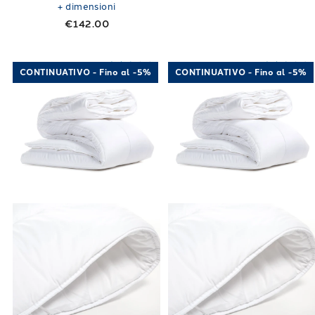
+
dimensioni
€142.00
Link to "
Piumone Morfeo Leggero in Microfi
Link to "
Piumo
CONTINUATIVO - Fino al -5%
CONTINUATIVO - Fino al -5%