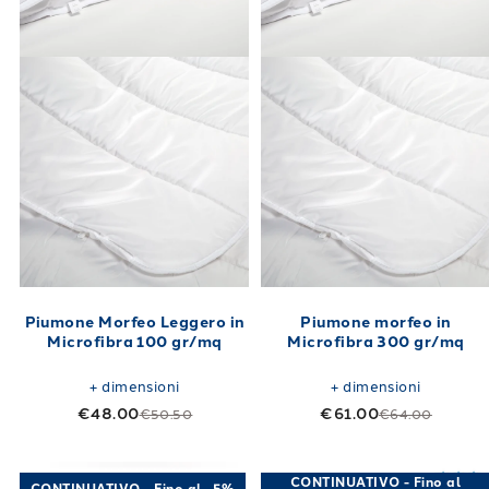
Piumone Morfeo Leggero in
Piumone morfeo in
Microfibra 100 gr/mq
Microfibra 300 gr/mq
+
dimensioni
+
dimensioni
€48.00
€61.00
€50.50
€64.00
Link to "
Piumone quiltone in Cotone 100 gr
Link to "
Piumo
CONTINUATIVO - Fino al
CONTINUATIVO - Fino al -5%