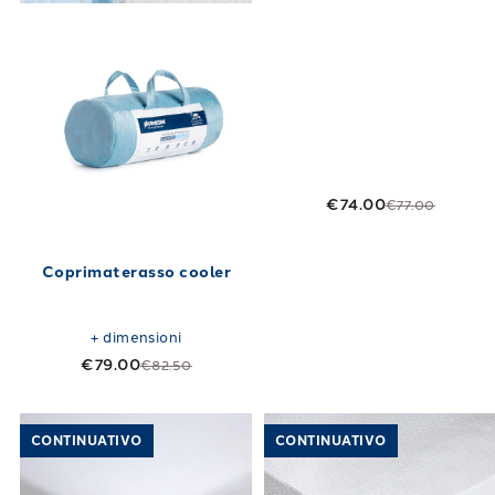
€74.00
€77.00
Coprimaterasso cooler
+
dimensioni
€79.00
€82.50
Link to "
Coprimaterasso guscio in Jersey di 
Link to "
Copri
CONTINUATIVO
CONTINUATIVO