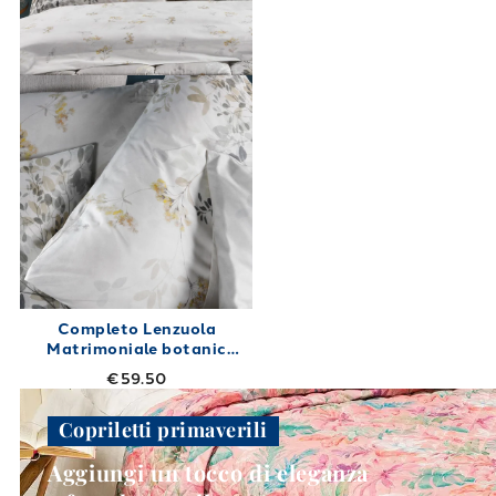
Completo Lenzuola
Matrimoniale botanic
Shabby Chic in Cotone
€59.50
240X280
Copriletti primaverili
Aggiungi un tocco di eleganza