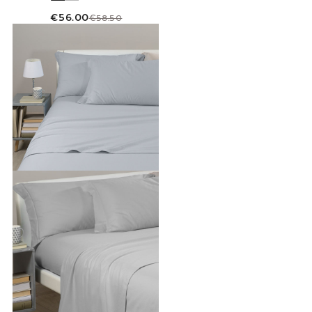
€56.00
€58.50
Link to "
Completo Lenzuola Tinta unita flane