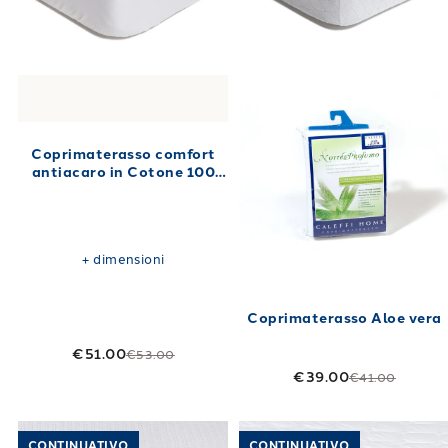
Coprimaterasso comfort
antiacaro in Cotone 100
gr/mq
+
dimensioni
Coprimaterasso Aloe vera
€51.00
€53.00
€39.00
€41.00
Link to "
Coprimaterasso Relax in Jersey di 
Link to "
Copri
CONTINUATIVO
CONTINUATIVO