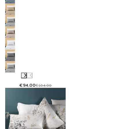
€94.00
€104.00
Link to "
Completo Lenzuola Matrimoniale bo