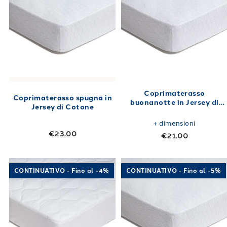
Coprimaterasso
Coprimaterasso spugna in
buonanotte in Jersey di
Jersey di Cotone
Cotone
+
dimensioni
€23.00
€21.00
Link to "
Coprimaterasso comfort antiacaro 
Link to "
Copri
CONTINUATIVO - Fino al -4%
CONTINUATIVO - Fino al -5%