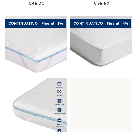
€49.00
€59.50
Link to "
Coprimaterasso cooler
Link to "
"
Copri
CONTINUATIVO - Fino al -5%
CONTINUATIVO - Fino al -4%