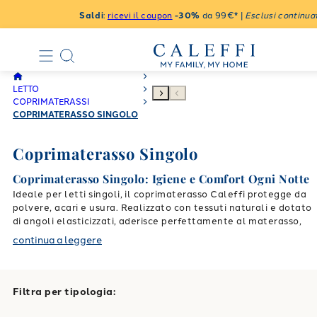
Saldi
:
ricevi il coupon
-30%
da 99€* |
Esclusi continuat
LETTO
COPRIMATERASSI
COPRIMATERASSO SINGOLO
Coprimaterasso Singolo
Coprimaterasso Singolo: Igiene e Comfort Ogni Notte
Ideale per letti singoli, il coprimaterasso Caleffi protegge da
polvere, acari e usura. Realizzato con tessuti naturali e dotato
di angoli elasticizzati, aderisce perfettamente al materasso,
mantenendolo fresco e pulito.
Disponibile anche in versione
continua a leggere
impermeabile per letti di bambini o uso frequente.
Per un set
completo:
Completo Singolo
Lenzuolo Inferiore
Filtra per tipologia:
Federe
Scopri anche: