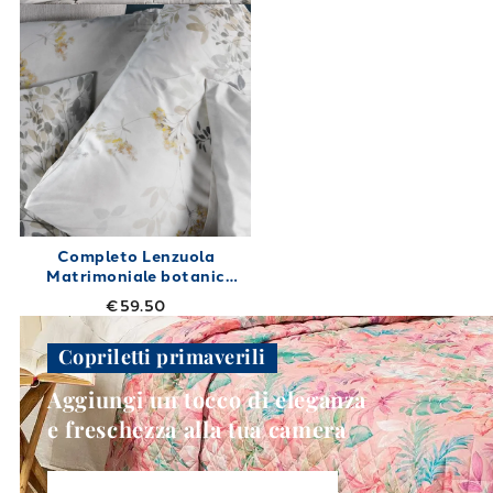
Completo Lenzuola
Matrimoniale botanic
Shabby Chic in Cotone
€59.50
240X280
Copriletti primaverili
Aggiungi un tocco di eleganza
e freschezza alla tua camera