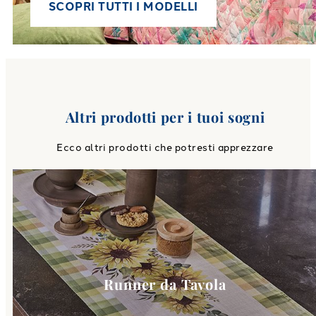
SCOPRI TUTTI I MODELLI
Altri prodotti per i tuoi sogni
Ecco altri prodotti che potresti apprezzare
Link to
Runner da Tavola
cate
Runner da Tavola