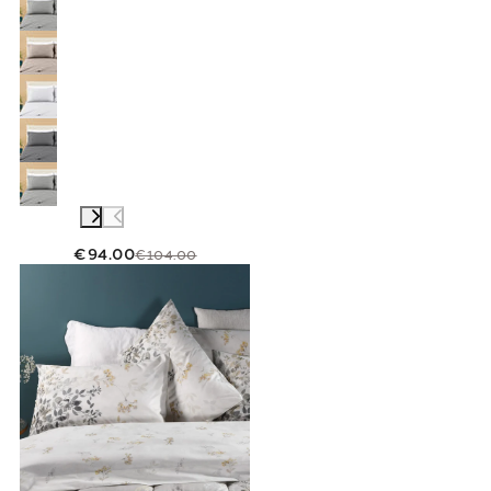
€94.00
€104.00
Link to "
Completo Lenzuola Matrimoniale bo