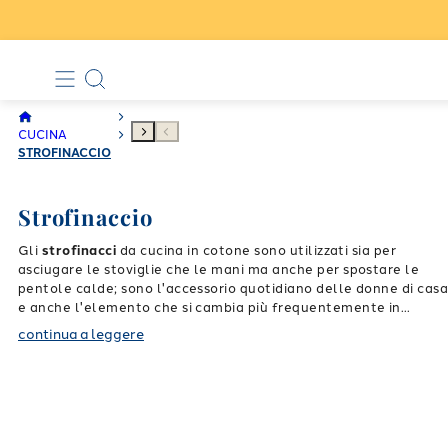
CUCINA
STROFINACCIO
Strofinaccio
Gli
strofinacci
da cucina in cotone sono utilizzati sia per
asciugare le stoviglie che le mani ma anche per spostare le
pentole calde; sono l'accessorio quotidiano delle donne di cas
e anche l'elemento che si cambia più frequentemente in
cucina.
continua a leggere
I
canovacci da cucina
selezionati da Caleffi ti garantiranno la
massima praticità senza rinunciare alla bellezza delle stampe
alla moda e colorate. Palette vitaminiche o nuance più tenui,
composizioni astratte o ingredienti da cucina: potrai trovare lo
strofinaccio
che più ti piace per creare un look unico nella tua