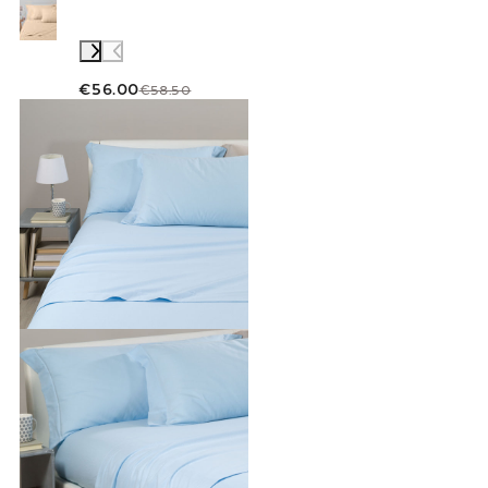
€56.00
€58.50
Link to "
Completo Lenzuola Tinta unita flane