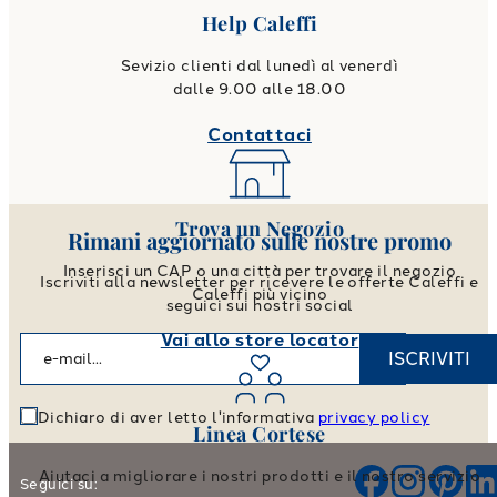
Help Caleffi
Sevizio clienti dal lunedì al venerdì
dalle 9.00 alle 18.00
Contattaci
Trova un Negozio
Rimani aggiornato sulle nostre promo
Inserisci un CAP o una città per trovare il negozio
Iscriviti alla newsletter per ricevere le offerte Caleffi e
Caleffi più vicino
seguici sui nostri social
Vai allo store locator
ISCRIVITI
Dichiaro di aver letto l'informativa
privacy policy
Linea Cortese
Aiutaci a migliorare i nostri prodotti e il nostro servizio
Seguici su: