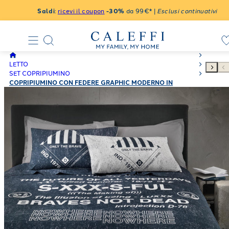
Saldi
:
ricevi il coupon
-30%
da 99€* |
Esclusi continuativi
LETTO
SET COPRIPIUMINO
COPRIPIUMINO CON FEDERE GRAPHIC MODERNO IN
PERCALLE