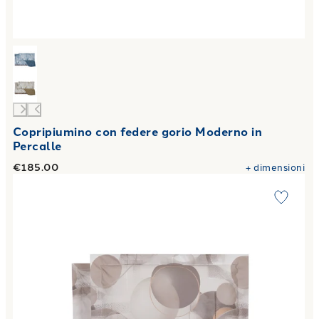
Copripiumino con federe gorio Moderno in
Percalle
€185.00
+
dimensioni
Link to "
Copripiumino con federe storm Moderno in Percall