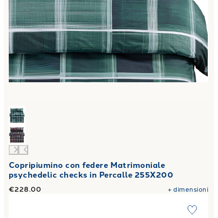
Copripiumino con federe Matrimoniale
psychedelic checks in Percalle 255X200
€228.00
+
dimensioni
Link to "
Copripiumino con federe shibui Moderno in Percall