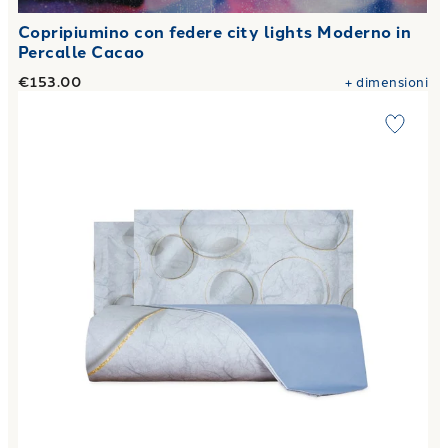
Copripiumino con federe city lights Moderno in
Percalle Cacao
€153.00
+
dimensioni
Link to "
Copripiumino con federe paper Moderno in Percall