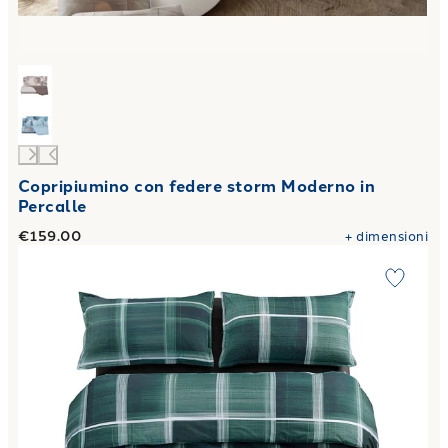
Copripiumino con federe storm Moderno in
Percalle
€159.00
+
dimensioni
Link to "
Copripiumino con federe Matrimoniale psychedelic