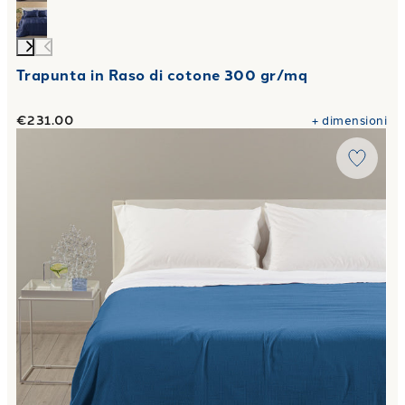
Trapunta in Raso di cotone 300 gr/mq
€231.00
+
dimensioni
Link to "
Copriletto Estivo rio in Cotone Panama
"