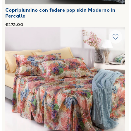
Copripiumino con federe pop skin Moderno in
Percalle
€172.00
Link to "
Copripiumino con federe sharm Moderno in Percall