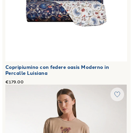
Copripiumino con federe oasis Moderno in
Percalle Luisiana
€179.00
Link to "
Pigiama coccole in Cotone
"