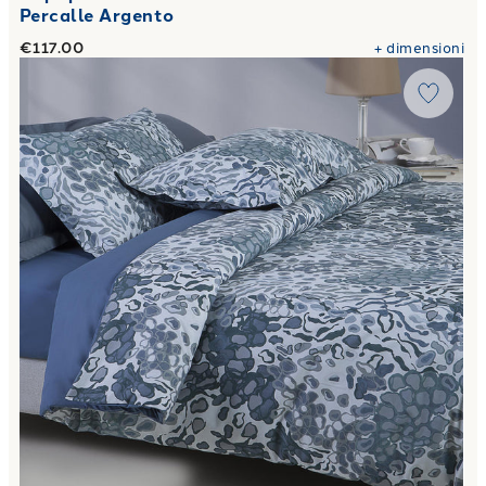
Percalle Argento
€117.00
+
dimensioni
Link to "
Copripiumino con federe pop skin Moderno in Perca