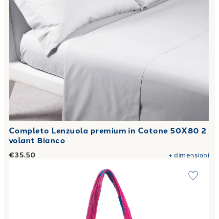
Completo Lenzuola premium in Cotone 50X80 2
volant Bianco
€35.50
+
dimensioni
Link to "
Borsa pois Moderno in Spugna 380 gr/mq
"