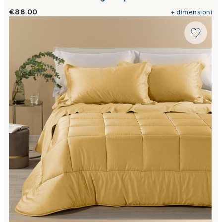
€88.00
+
dimensioni
Link to "
Trapunta in Raso di cotone 300 gr/mq
"