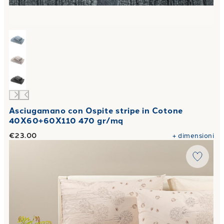
Asciugamano con Ospite stripe in Cotone
40X60+60X110 470 gr/mq
€23.00
+
dimensioni
Link to "
Completo Lenzuola countrychic in Cotone Tortora
"