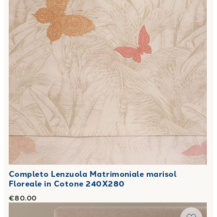
Completo Lenzuola Matrimoniale marisol
Floreale in Cotone 240X280
€80.00
Link to "
Completo Lenzuola Notting Casa Color in Cotone
"