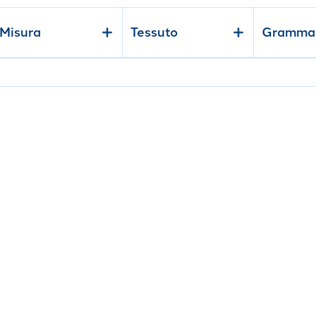
lizzati in
tessuti di puro cotone
, che permettono una confortev
Misura
Tessuto
Gramma
amo in Raso di cotone 240X280
"