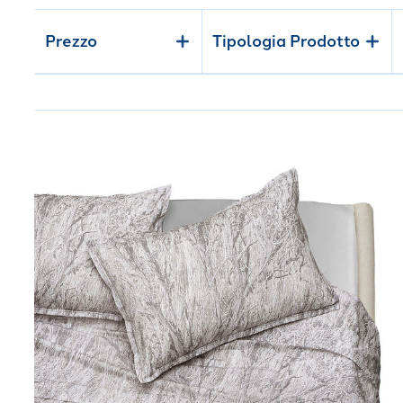
lenzuola copriletto e le federe dei cuscini sono infatti rea
contempo un avvolgente calore.
Prezzo
Tipologia Prodotto
Link to "
Completo Lenzuola Matrimoniale forestc