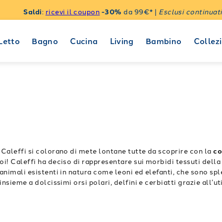
Saldi
:
ricevi il coupon
-30%
da 99€* |
Esclusi continuati
Letto
Bagno
Cucina
Living
Bambino
Collezi
 Caleffi si colorano di mete lontane tutte da scoprire con la
co
oi!
Caleffi ha deciso di rappresentare sui morbidi tessuti dell
 animali esistenti in natura come leoni ed elefanti, che sono sp
insieme a dolcissimi orsi polari, delfini e cerbiatti grazie all’
a applicare ai
parure copripiumino
,
lenzuola copriletto
e
cusc
mpide acque blu dell’oceano o le fantasmagoriche atmosfere dell
ezza e resistenza, regalandovi sonni tranquilli grazie all’eleva