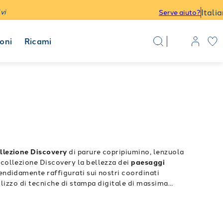
Itali
vi
Serve aiuto?
oni
Ricami
llezione Discovery
di parure copripiumino, lenzuola
a collezione Discovery la bellezza dei
paesaggi
lendidamente raffigurati sui nostri coordinati
utilizzo di tecniche di stampa digitale di massima
ini arredo
della collezione Discovery di Caleffi i
a Terra ripresa dallo
I complementi d’arredo della
ta qualità dei materiali utilizzati: tutte le