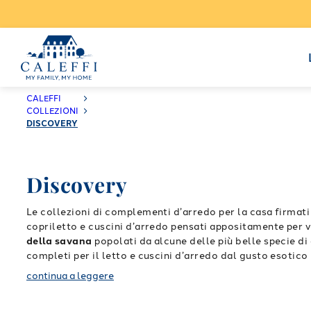
CALEFFI
COLLEZIONI
DISCOVERY
Discovery
Le collezioni di complementi d’arredo per la casa firmati
copriletto e cuscini d’arredo pensati appositamente per v
della savana
popolati da alcune delle più belle specie di
completi per il letto e cuscini d’arredo dal gusto esotico 
qualità.
Completano la vasta gamma di
stampe digitali
d
continua a leggere
paesaggi: romantici colori delle foglie in autunno, le li
collezione Discovery vi offriranno massimo comfort, morbid