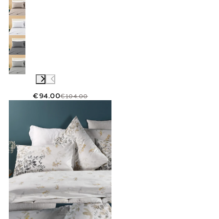
€94.00
€104.00
Link to "
Completo Lenzuola Matrimoniale bo