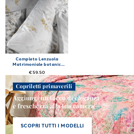
Completo Lenzuola
Matrimoniale botanic
Shabby Chic in Cotone
€59.50
240X280
Copriletti primaverili
Aggiungi un tocco di eleganza
e freschezza alla tua camera
SCOPRI TUTTI I MODELLI