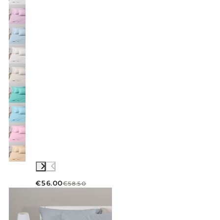
€56.00
€58.50
Link to "
Completo Lenzuola Tinta unita flane