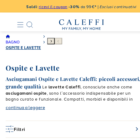
Saldi
:
ricevi il coupon
-30%
da 99€* |
Esclusi continuativi
BAGNO
OSPITE E LAVETTE
Ospite e Lavette
Asciugamani Ospite e Lavette Caleffi: piccoli accessori
grande qualità
Le
lavette Caleffi
, conosciute anche come
asciugamani ospite
, sono l’accessorio indispensabile per un
bagno curato e funzionale. Compatti, morbidi e disponibili in
tante colorazioni, sono ideali per l’uso quotidiano, per gli ospiti
continua a leggere
Caratteristiche dei nostri
o da tenere in viaggio.
asciugamani ospite
Realizzati in
puro cotone
o
microfibra
assorbente
, i nostri asciugamani ospite sono:
Filtri
soffici e resistenti ai lavaggi,
perfetti per asciugare mani e viso,