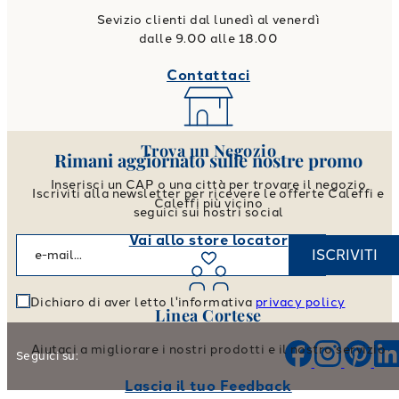
Sevizio clienti dal lunedì al venerdì
dalle 9.00 alle 18.00
Contattaci
Trova un Negozio
Rimani aggiornato sulle nostre promo
Inserisci un CAP o una città per trovare il negozio
Iscriviti alla newsletter per ricevere le offerte Caleffi e
Caleffi più vicino
seguici sui nostri social
Vai allo store locator
ISCRIVITI
Dichiaro di aver letto l'informativa
privacy policy
Linea Cortese
Aiutaci a migliorare i nostri prodotti e il nostro servizio
Seguici su:
Lascia il tuo Feedback