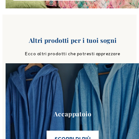
Altri prodotti per i tuoi sogni
Ecco altri prodotti che potresti apprezzare
Link to
Accappatoio
category
Accappatoio