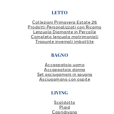
LETTO
Collezioni Primavera Estate 26
Prodotti Personalizzati con Ricamo
Lenzuola Diamante in Percalle
Completo lenzuola matrimoniali
Trapunte invernali imbottite
BAGNO
Accappatoio uomo
Accappatoio donna
Set asciugamani in spugna
Asciugamano con ospite
LIVING
Scaldotto
Plaid
Copridivano