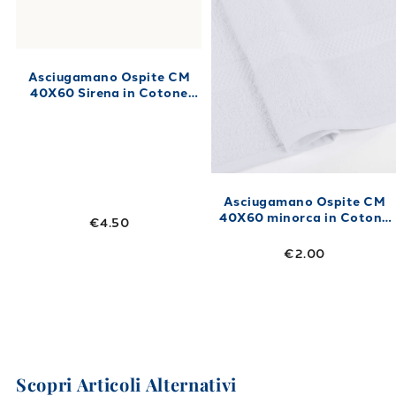
Asciugamano Ospite CM
40X60 Sirena in Cotone
450 gr/mq
Asciugamano Ospite CM
40X60 minorca in Cotone
€4.50
410 gr/mq Bianco
€2.00
Scopri Articoli Alternativi