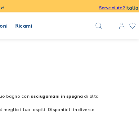
Itali
vi
Serve aiuto?
oni
Ricami
 tuo bagno con
asciugamani in spugna
di alta
l meglio i tuoi ospiti. Disponibili in diverse
i asciugamano nasce da un’accurata selezione dei