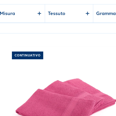
con ospite
, per aggiungere un tocco di eleganza alla tua casa.
Misura
Tessuto
Gramma
mq
"
Link to "
Asciugamano oceano in Cotone 400 gr/
CONTINUATIVO