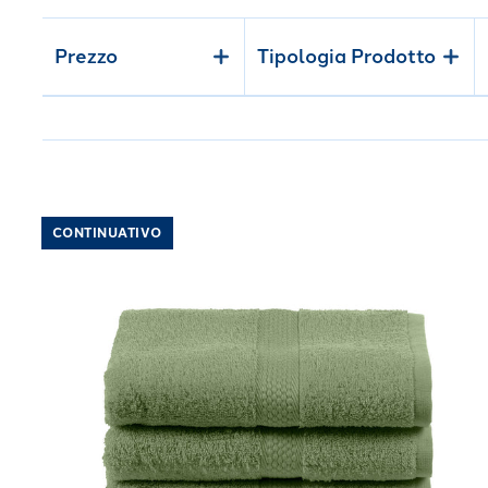
Naviga anche nella collezione dedicata all’
asciugamano 
Prezzo
Tipologia Prodotto
Link to "
Asciugamano Minorca in Cotone 450 gr/
CONTINUATIVO