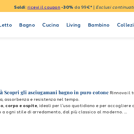
Saldi
:
ricevi il coupon
-30%
da 99€* |
Esclusi continuati
Letto
Bagno
Cucina
Living
Bambino
Collezi
à
Scopri gli asciugamani bagno in puro cotone
Rinnova il
za, assorbenza e resistenza nel tempo.
so
,
corpo e ospite
, ideali per l’uso quotidiano e per accogliere a
o a ogni stile di arredamento, dal più classico al moderno.
 grazie alla loro leggerezza e capacità di asciugatura rapida.
a compatta, tutte pensate per offrirti il massimo comfort. Ogn