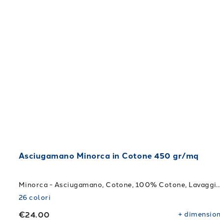
Asciugamano Minorca in Cotone 450 gr/mq
Minorca - Asciugamano, Cotone, 100% Cotone, Lavaggio a 40¬¨‚àûC. 
26
colori
€24.00
+
dimension