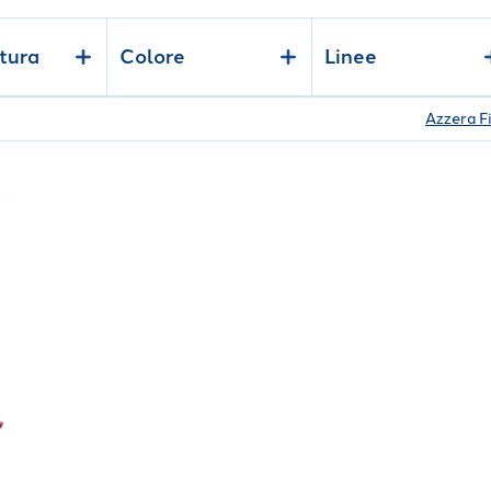
tura
Colore
Linee
Azzera Fi
mq
"