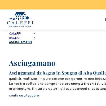
CALEFFI
BAGNO
ASCIUGAMANO
Asciugamano
Asciugamani da bagno in Spugna di Alta Qualit
qualità, realizzati in puro cotone per garantire morbidez
La nostra collezione comprende
set completi con teli vi
grammature, finiture e colori, gli asciugamani si adattan
Sono perfetti anche per la palestra, la piscina o i viaggi,
continua a leggere
Scegli tra varianti in spugna bouclé, nido d’ape o a tram
materiali e da una produzione attenta al dettaglio.