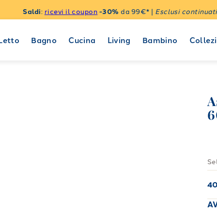
Saldi
:
ricevi il coupon
-30%
da 99€* |
Esclusi continuati
Letto
Bagno
Cucina
Living
Bambino
Collezi
A
6
Se
4
A