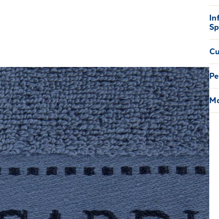
In
Sp
Cu
Pe
Ma