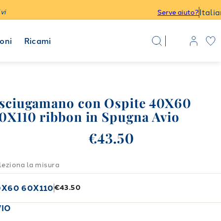
Itali
vi
Serve aiuto?
oni
Ricami
sciugamano con Ospite 40X60
0X110 ribbon in Spugna Avio
€43.50
leziona la misura
0X60 60X110
€43.50
VIO