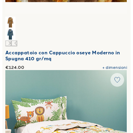
Accappatoio con Cappuccio oseye Moderno in
Spugna 410 gr/mq
€124.00
+
dimensioni
Link to "
Trapunta tropical in Cotone 300 gr/mq
"