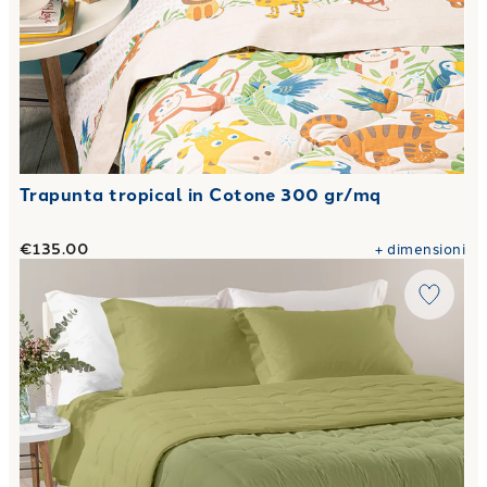
Trapunta tropical in Cotone 300 gr/mq
€135.00
+
dimensioni
Link to "
Trapunta Calduccia mia in Microfibra 150 gr/mq
"