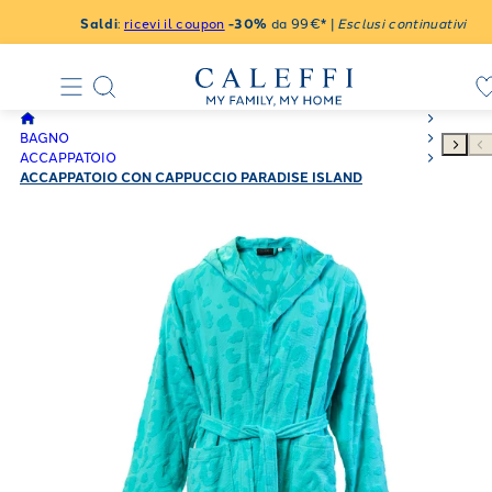
Saldi
:
ricevi il coupon
-30%
da 99€* |
Esclusi continuativi
BAGNO
ACCAPPATOIO
ACCAPPATOIO CON CAPPUCCIO PARADISE ISLAND
MODERNO IN SPUGNA 320 GR/MQ