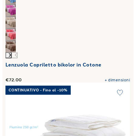
Lenzuola Copriletto bikolor in Cotone
€72.00
+
dimensioni
Link to "
Piumone sofy quattro stagioni in Cotone 350 gr/m
CONTINUATIVO - Fino al -10%