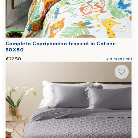
Completo Copripiumino tropical in Cotone
50X80
€77.50
+
dimensioni
Link to "
Copriletto Primaverile in Raso di cotone 80 gr/mq