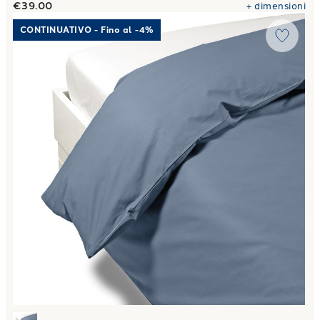
€39.00
+
dimensioni
Link to "
Sacco Copripiumino Matrimoniale Percalle tinta un
CONTINUATIVO - Fino al -4%