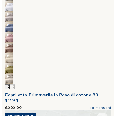
Copriletto Primaverile in Raso di cotone 80
gr/mq
€202.00
+
dimensioni
Link to "
Coprirete Ringo in Polipropilene 100 gr/mq
"