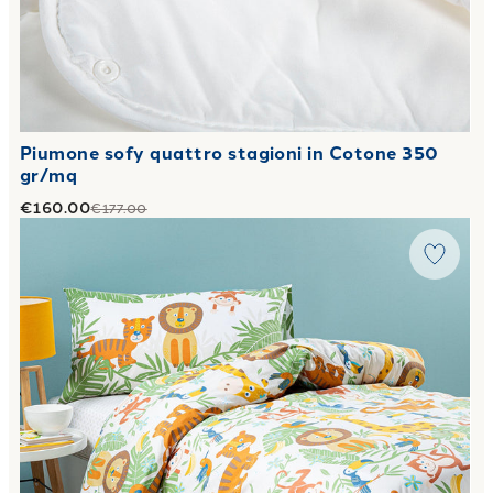
Piumone sofy quattro stagioni in Cotone 350
gr/mq
€160.00
€177.00
Link to "
Completo Copripiumino tropical in Cotone 50X80