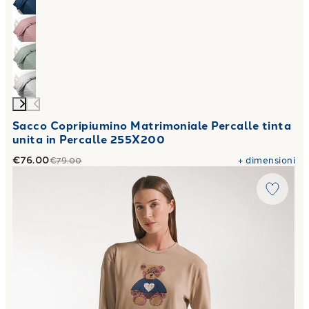
Sacco Copripiumino Matrimoniale Percalle tinta
unita in Percalle 255X200
€76.00
+
dimensioni
€79.00
Link to "
Pigiama coccole in Cotone
"