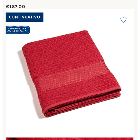
€187.00
Link to "
Telo Bagno Sirena in Cotone 450 gr/mq
"
CONTINUATIVO