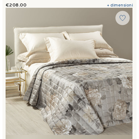
€208.00
+
dimensioni
Link to "
Copriletto Primaverile Matrimoniale rosa alba Flo