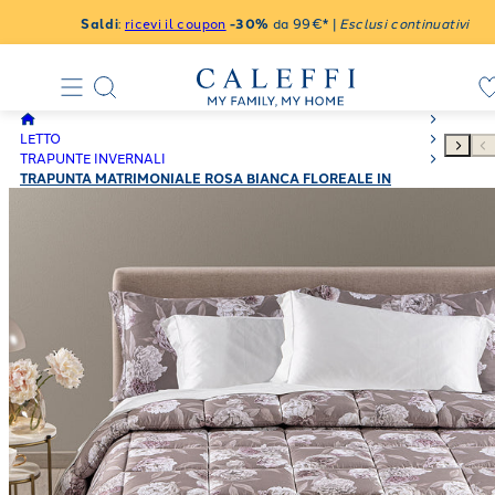
Saldi
:
ricevi il coupon
-30%
da 99€* |
Esclusi continuativi
LETTO
TRAPUNTE INVERNALI
TRAPUNTA MATRIMONIALE ROSA BIANCA FLOREALE IN
RASO DI COTONE 260X265 300 GR/MQ