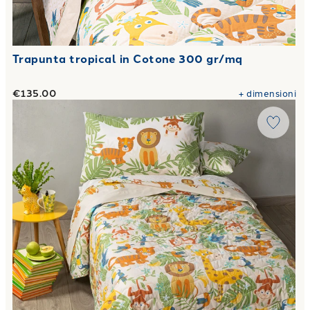
Trapunta tropical in Cotone 300 gr/mq
€135.00
+
dimensioni
Link to "
Copriletto Primaverile tropical in Cotone 80 gr/m