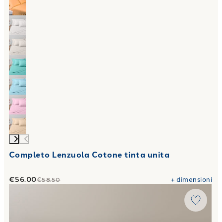
Completo Lenzuola Cotone tinta unita
€56.00
+
dimensioni
€58.50
Link to "
Trapunta bicolor in Cotone 300 gr/mq
"