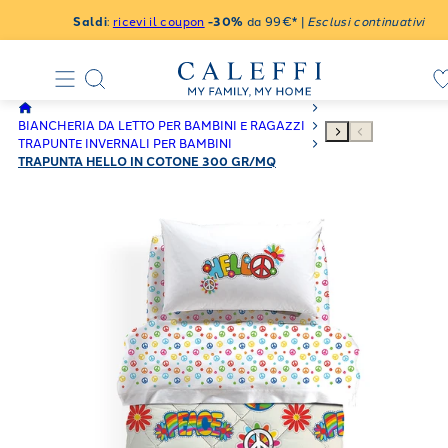
Saldi
:
ricevi il coupon
-30%
da 99€* |
Esclusi continuativi
BIANCHERIA DA LETTO PER BAMBINI E RAGAZZI
TRAPUNTE INVERNALI PER BAMBINI
TRAPUNTA HELLO IN COTONE 300 GR/MQ