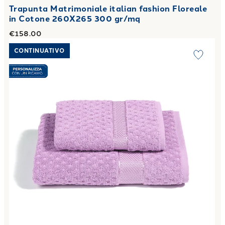
Trapunta Matrimoniale italian fashion Floreale
in Cotone 260X265 300 gr/mq
€158.00
Link to "
Asciugamano con Ospite Sirena in Cotone 450 gr/
CONTINUATIVO