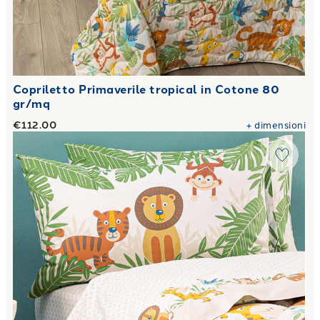
Copriletto Primaverile tropical in Cotone 80
gr/mq
€112.00
+
dimensioni
Link to "
Completo Lenzuola Piazza e Mezza tropical in Co