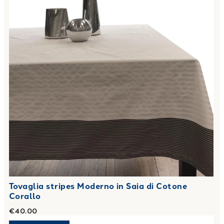
Tovaglia stripes Moderno in Saia di Cotone
Corallo
€40.00
Link to "
Asciugamano con Ospite in Nido d'ape 300 gr/mq
"