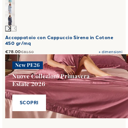
Accappatoio con Cappuccio Sirena in Cotone
450 gr/mq
€78.00
+
dimensioni
€81.50
New PE26
Nuove Collezioni Primavera
Estate 2026
SCOPRI