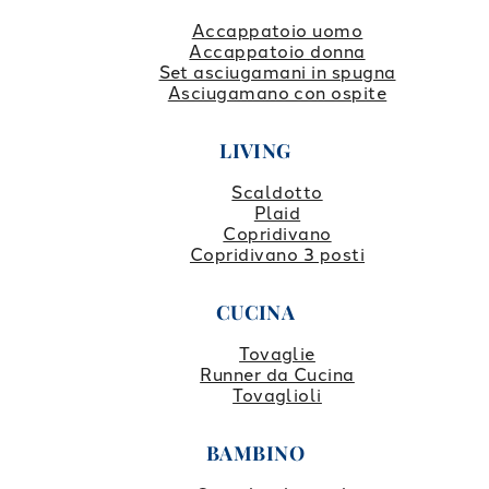
Accappatoio uomo
Accappatoio donna
Set asciugamani in spugna
Asciugamano con ospite
LIVING
Scaldotto
Plaid
Copridivano
Copridivano 3 posti
CUCINA
Tovaglie
Runner da Cucina
Tovaglioli
BAMBINO