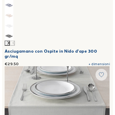
Asciugamano con Ospite in Nido d'ape 300
gr/mq
€29.50
+
dimensioni
Link to "
Runner intrecci Moderno in Saia di Cotone Azzurro 