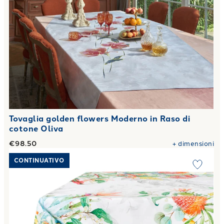
Tovaglia golden flowers Moderno in Raso di
cotone Oliva
€98.50
+
dimensioni
Link to "
Tovaglia tropical Floreale in Raso di cotone Oliva
"
CONTINUATIVO