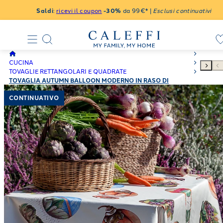
Saldi
:
ricevi il coupon
-30%
da 99€* |
Esclusi continuativi
CUCINA
TOVAGLIE RETTANGOLARI E QUADRATE
TOVAGLIA AUTUMN BALLOON MODERNO IN RASO DI
COTONE OLIVA
CONTINUATIVO