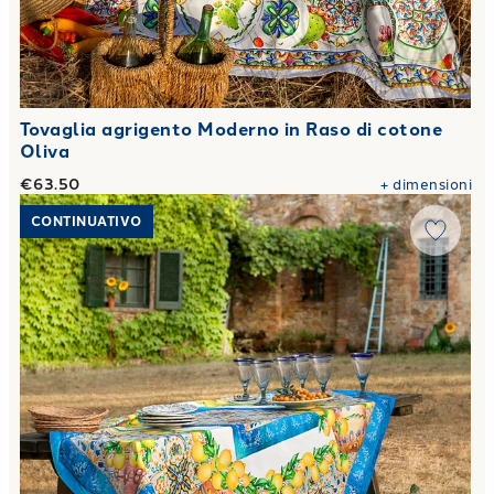
Tovaglia agrigento Moderno in Raso di cotone
Oliva
€63.50
+
dimensioni
Link to "
Tovaglia siracusa Moderno in Raso di cotone Oliva
"
CONTINUATIVO