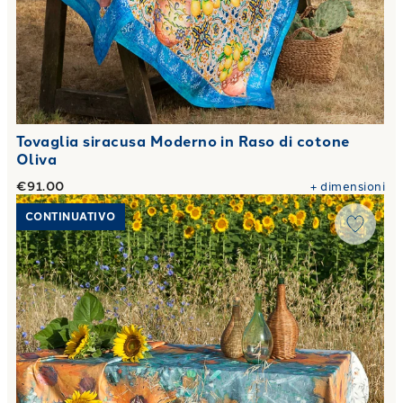
Tovaglia siracusa Moderno in Raso di cotone
Oliva
€91.00
+
dimensioni
Link to "
Tovaglia val dorcia Moderno in Raso di cotone Oliv
CONTINUATIVO