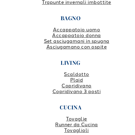
Trapunte invernali imbottite
BAGNO
Accappatoio uomo
Accappatoio donna
Set asciugamani in spugna
Asciugamano con ospite
LIVING
Scaldotto
Plaid
Copridivano
Copridivano 3 posti
CUCINA
Tovaglie
Runner da Cucina
Tovaglioli