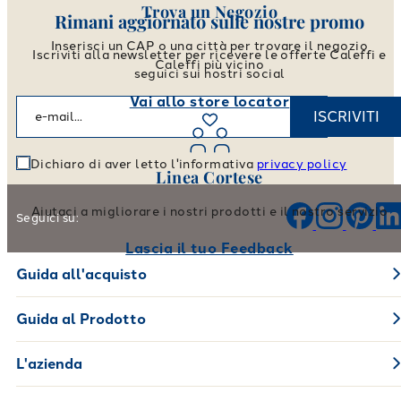
Trova un Negozio
Rimani aggiornato sulle nostre promo
Inserisci un CAP o una città per trovare il negozio
Iscriviti alla newsletter per ricevere le offerte Caleffi e
Caleffi più vicino
seguici sui nostri social
Vai allo store locator
ISCRIVITI
Dichiaro di aver letto l'informativa
privacy policy
Linea Cortese
Aiutaci a migliorare i nostri prodotti e il nostro servizio
Seguici su:
Lascia il tuo Feedback
Guida all'acquisto
Guida al Prodotto
L'azienda