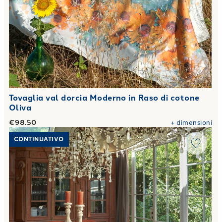
Tovaglia val dorcia Moderno in Raso di cotone
Oliva
€98.50
+
dimensioni
Link to "
Tovaglia golden flowers Moderno in Raso di cotone
CONTINUATIVO