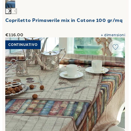
Copriletto Primaverile mix in Cotone 100 gr/mq
€116.00
+
dimensioni
Link to "
Tovaglia book shop Moderno in Raso di cotone Oliv
CONTINUATIVO