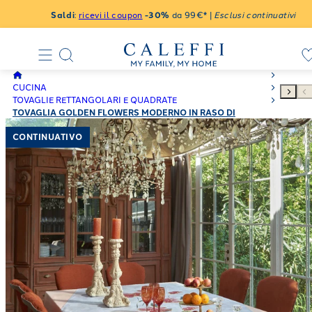
Saldi
:
ricevi il coupon
-30%
da 99€* |
Esclusi continuativi
CUCINA
TOVAGLIE RETTANGOLARI E QUADRATE
TOVAGLIA GOLDEN FLOWERS MODERNO IN RASO DI
COTONE OLIVA
CONTINUATIVO