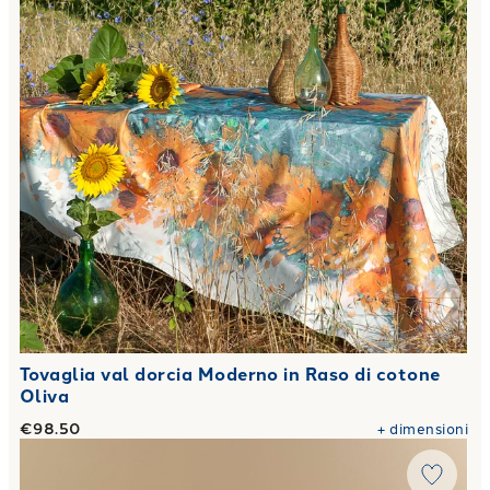
Tovaglia val dorcia Moderno in Raso di cotone
Oliva
€98.50
+
dimensioni
Link to "
Trapunta in Raso di cotone 300 gr/mq
"