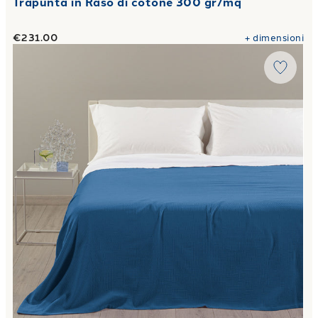
Trapunta in Raso di cotone 300 gr/mq
€231.00
+
dimensioni
Link to "
Copriletto Estivo rio in Cotone Panama
"