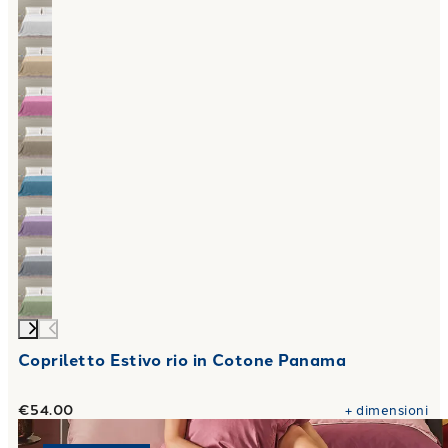
Copriletto Estivo rio in Cotone Panama
€54.00
+
dimensioni