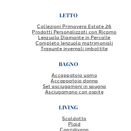
LETTO
Collezioni Primavera Estate 26
Prodotti Personalizzati con Ricamo
Lenzuola Diamante in Percalle
Completo lenzuola matrimoniali
Trapunte invernali imbottite
BAGNO
Accappatoio uomo
Accappatoio donna
Set asciugamani in spugna
Asciugamano con ospite
LIVING
Scaldotto
Plaid
Copridivano