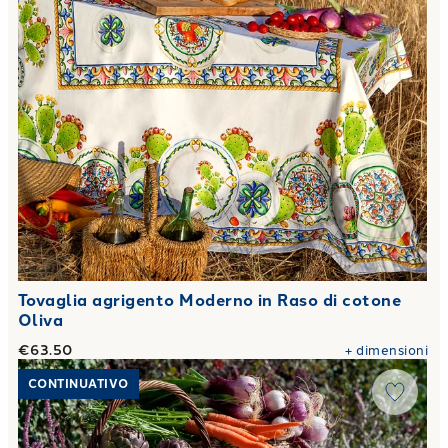
Tovaglia agrigento Moderno in Raso di cotone
Oliva
€63.50
+
dimensioni
Link to "
Tovaglia autumn balloon Moderno in Raso di cotone
CONTINUATIVO