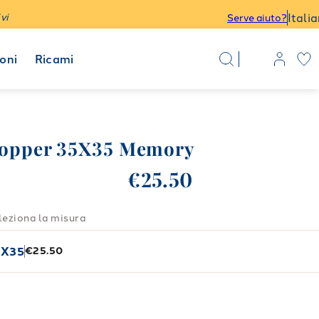
Itali
vi
Serve aiuto?
oni
Ricami
opper 35X35 Memory
€25.50
leziona la misura
5X35
€25.50