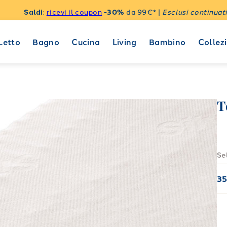
Saldi
:
ricevi il coupon
-30%
da 99€* |
Esclusi continuati
Letto
Bagno
Cucina
Living
Bambino
Collezi
T
Se
3