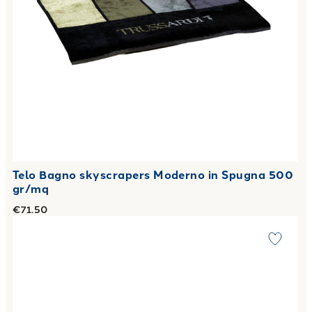
Telo Bagno skyscrapers Moderno in Spugna 500
gr/mq
€71.50
Link to "
Telo Bagno turquoise coast Moderno in Spugna 50