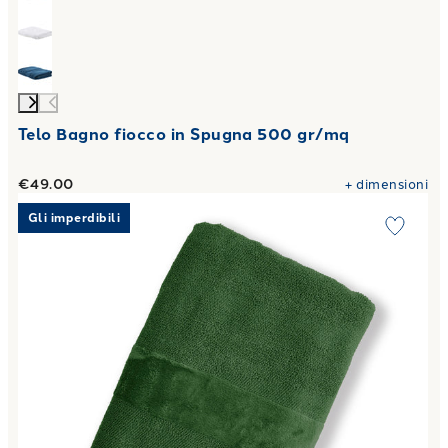
Telo Bagno fiocco in Spugna 500 gr/mq
€49.00
+
dimensioni
Link to "
Telo Bagno in Spugna New Fyber Carrara Fyber Tint
Gli imperdibili