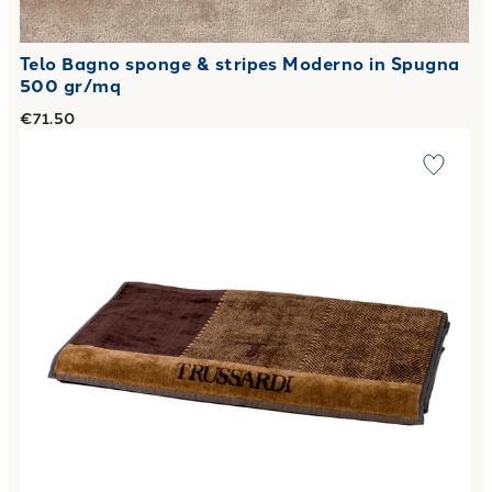
Telo Bagno sponge & stripes Moderno in Spugna
500 gr/mq
€71.50
Link to "
Telo Bagno new tweed in Spugna 500 gr/mq
"