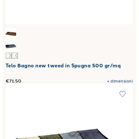
Telo Bagno new tweed in Spugna 500 gr/mq
€71.50
+
dimensioni
Link to "
Telo Bagno skyscrapers Moderno in Spugna 500 g