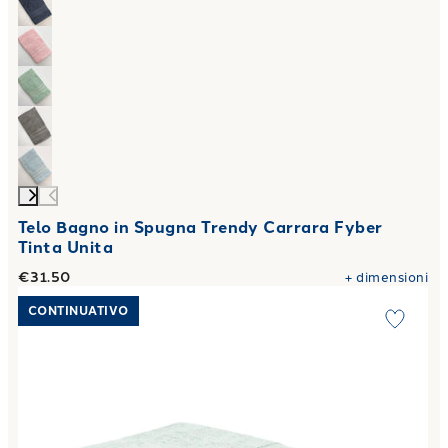
Telo Bagno in Spugna Trendy Carrara Fyber
Tinta Unita
€31.50
+
dimensioni
Link to "
Telo Bagno fiocco in Spugna 500 gr/mq
"
CONTINUATIVO