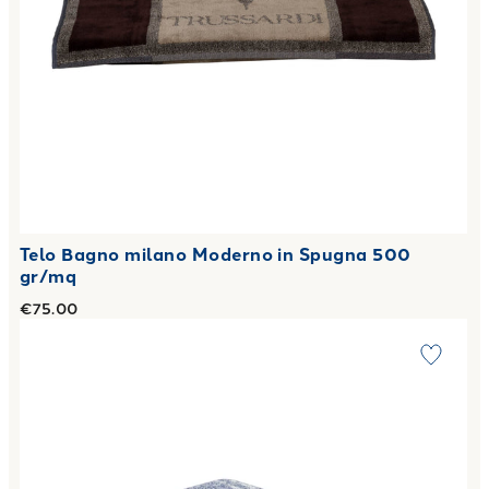
Telo Bagno milano Moderno in Spugna 500
gr/mq
€75.00
Link to "
Telo Bagno scratch Moderno in Spugna 450 gr/mq
"