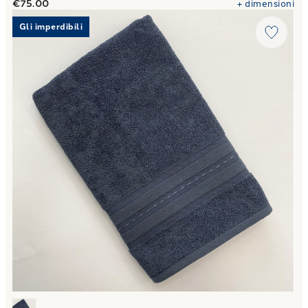
€75.00
+
dimensioni
Link to "
Telo Bagno in Spugna Trendy Carrara Fyber Tinta U
Gli imperdibili