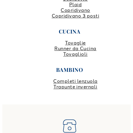
Plaid
Copridivano
Copridivano 3 posti
CUCINA
Tovaglie
Runner da Cucina
Tovaglioli
BAMBINO
Completi lenzuola
Trapunte invernali