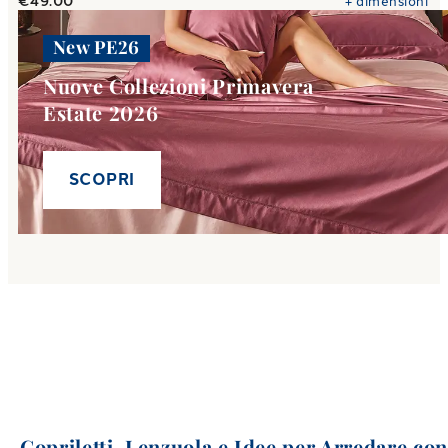
€49.00
+
dimensioni
New PE26
Nuove Collezioni Primavera
Estate 2026
SCOPRI
Copriletti, Lenzuola e Idee per Arredare co