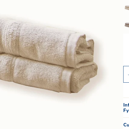
In
Fy
Cu