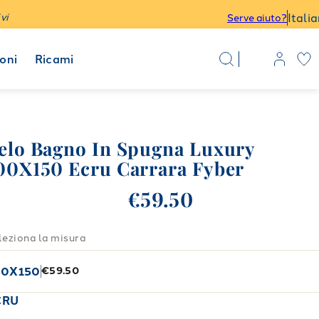
Itali
vi
Serve aiuto?
oni
Ricami
elo Bagno In Spugna Luxury
00X150 Ecru Carrara Fyber
€59.50
leziona la misura
00X150
€59.50
CRU