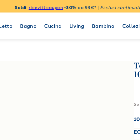
Saldi
:
ricevi il coupon
-30%
da 99€* |
Esclusi continuati
Letto
Bagno
Cucina
Living
Bambino
Collezi
T
1
Se
1
E