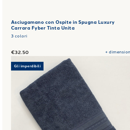
Asciugamano con Ospite in Spugna Luxury
Carrara Fyber Tinta Unita
3
colori
€32.50
+
dimension
Link to "
Telo Bagno in Spugna Trendy Carrara Fybe
Gli imperdibili