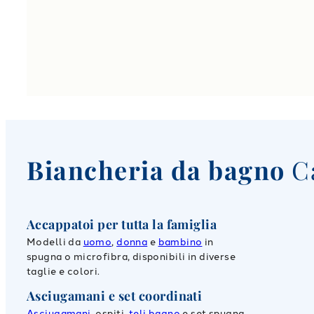
Biancheria da bagno
C
Accappatoi per tutta la famiglia
Modelli da
uomo
,
donna
e
bambino
in
spugna o microfibra, disponibili in diverse
taglie e colori.
Asciugamani e set coordinati
Asciugamani
, ospiti,
teli bagno
e set spugna