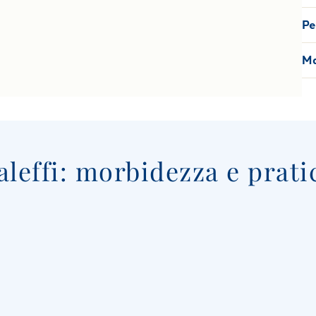
Pe
Ma
aleffi: morbidezza e prati