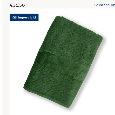
€31.50
+
dimension
Link to "
Telo Bagno in Spugna New Fyber Carrara F
Gli imperdibili