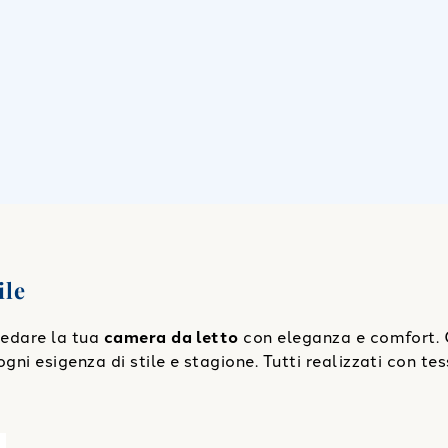
ile
rredare la tua
camera da letto
con eleganza e comfort. 
gni esigenza di stile e stagione. Tutti realizzati con tes
 Carrara Fyber Tinta Unita
"