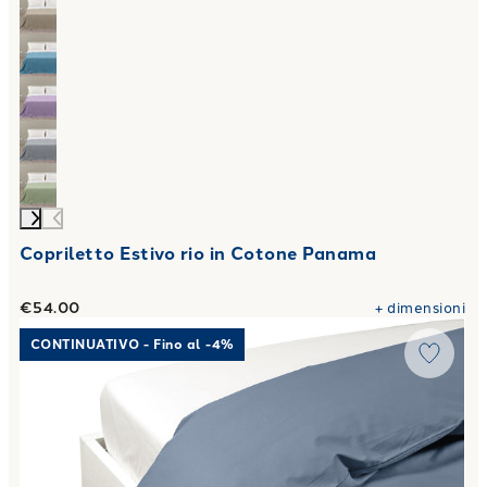
Copriletto Estivo rio in Cotone Panama
€54.00
+
dimensioni
Link to "
Sacco Copripiumino Matrimoniale Percalle tinta un
CONTINUATIVO - Fino al -4%