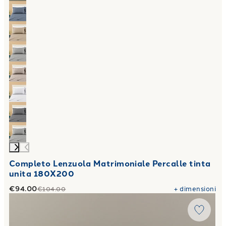
Completo Lenzuola Matrimoniale Percalle tinta
unita 180X200
€94.00
+
dimensioni
€104.00
Link to "
Copriletto Estivo rio in Cotone Panama
"