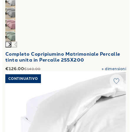
Completo Copripiumino Matrimoniale Percalle
tinta unita in Percalle 255X200
€126.00
+
dimensioni
€140.00
Link to "
Sacco Copripiumino Raso unito Bianco
"
CONTINUATIVO