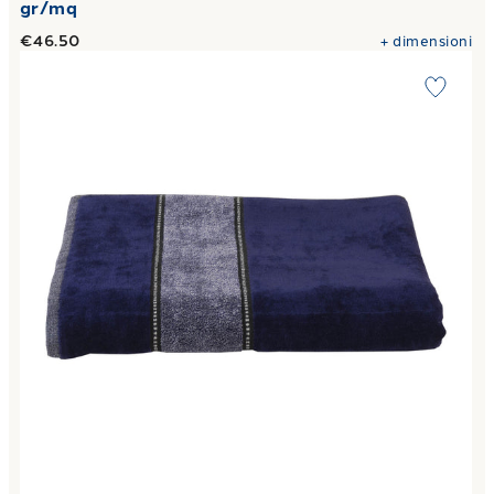
gr/mq
€46.50
+
dimensioni
Link to "
Telo Bagno melange Moderno in Cotone 450 gr/m