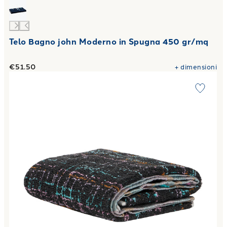
Telo Bagno john Moderno in Spugna 450 gr/mq
€51.50
+
dimensioni
Link to "
Telo Bagno fashion Moderno in Spugna 500 gr/mq
"