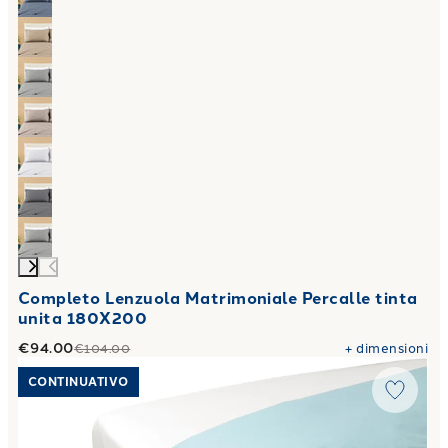
Completo Lenzuola Matrimoniale Percalle tinta
unita 180X200
€94.00
+
dimensioni
€104.00
Link to "
Sacco Copripiumino Matrimoniale Percalle tinta un
CONTINUATIVO