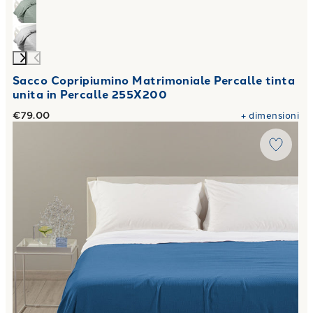
Sacco Copripiumino Matrimoniale Percalle tinta
unita in Percalle 255X200
€79.00
+
dimensioni
Link to "
Copriletto Estivo rio in Cotone Panama
"