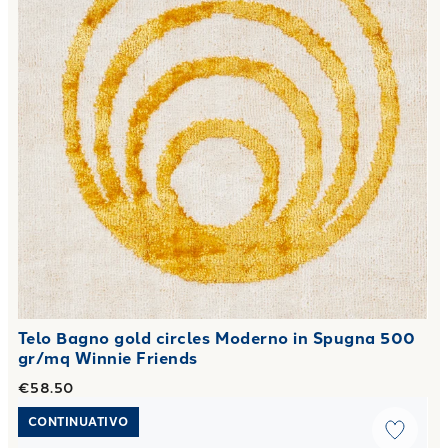
Telo Bagno gold circles Moderno in Spugna 500
gr/mq Winnie Friends
€58.50
Link to "
Telo Bagno john Moderno in Spugna 450 gr/mq
"
CONTINUATIVO