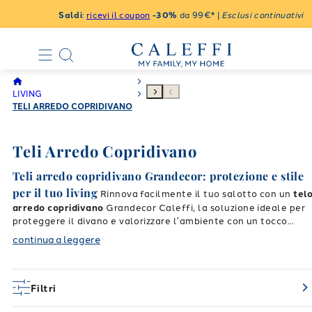
Saldi
:
ricevi il coupon
-30%
da 99€* |
Esclusi continuativi
LIVING
TELI ARREDO COPRIDIVANO
Teli Arredo Copridivano
Teli arredo copridivano Grandecor: protezione e stile
per il tuo living
Rinnova facilmente il tuo salotto con un
tel
arredo copridivano
Grandecor Caleffi, la soluzione ideale per
proteggere il divano e valorizzare l’ambiente con un tocco
decorativo. Versatili e pratici, questi teli si adattano a diverse
continua a leggere
esigenze quotidiane, offrendo un perfetto equilibrio tra
Un telo copridivano versatile per
estetica e funzionalità.
ogni utilizzo
I
teli copridivano
Grandecor sono pensati per un
Filtri
utilizzo multiuso: oltre a proteggere il divano da usura e sporco
possono essere utilizzati anche come copriletto leggero, telo