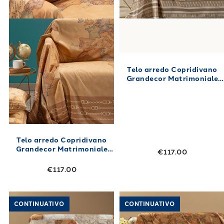
Telo arredo Copridivano
Grandecor Matrimoniale
safari patch Geo in Raso di
cotone 270X270
Telo arredo Copridivano
Grandecor Matrimoniale
€117.00
geo classic in Raso di
cotone 270X270
€117.00
Link to "
Telo arredo Copridivano Grandecor 
Link to "
Telo 
CONTINUATIVO
CONTINUATIVO