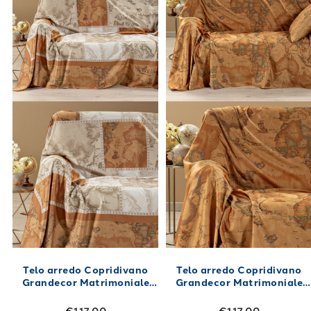
Telo arredo Copridivano
Telo arredo Copridivano
Grandecor Matrimoniale
Grandecor Matrimoniale
geo patch in Raso di cotone
geo classic in Raso di
270X270
cotone 270X270