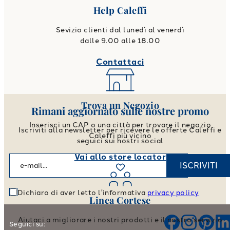
Help Caleffi
Sevizio clienti dal lunedì al venerdì
dalle 9.00 alle 18.00
Contattaci
Trova un Negozio
Rimani aggiornato sulle nostre promo
Inserisci un CAP o una città per trovare il negozio
Iscriviti alla newsletter per ricevere le offerte Caleffi e
Caleffi più vicino
seguici sui nostri social
Vai allo store locator
ISCRIVITI
Dichiaro di aver letto l'informativa
privacy policy
Linea Cortese
Aiutaci a migliorare i nostri prodotti e il nostro servizio
Seguici su: