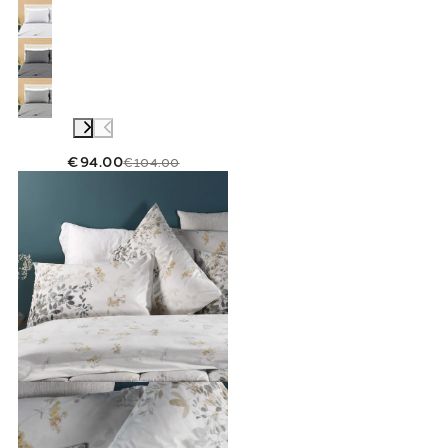
€94.00
€104.00
Link to "
Completo Lenzuola Matrimoniale bo