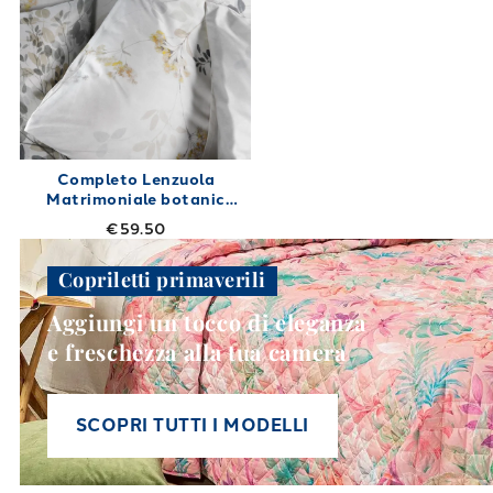
Completo Lenzuola
Matrimoniale botanic
Shabby Chic in Cotone
€59.50
240X280
Copriletti primaverili
Aggiungi un tocco di eleganza
e freschezza alla tua camera
SCOPRI TUTTI I MODELLI