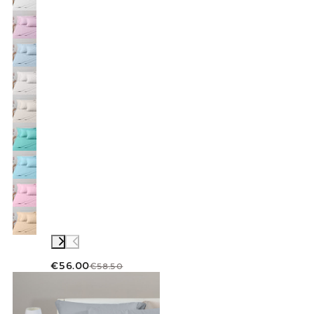
€56.00
€58.50
Link to "
Completo Lenzuola Tinta unita flane