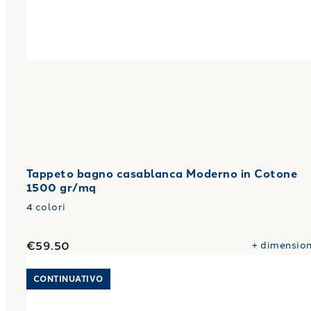
Tappeto bagno casablanca Moderno in Cotone
1500 gr/mq
4
colori
€59.50
+
dimension
Link to "
Tappeto bagno brooklyn Moderno in Cot
CONTINUATIVO