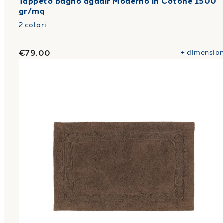
Tappeto bagno agadir Moderno in Cotone 1500
gr/mq
2
colori
€79.00
+
dimension
Link to "
Tappeto bagno casablanca Moderno in C