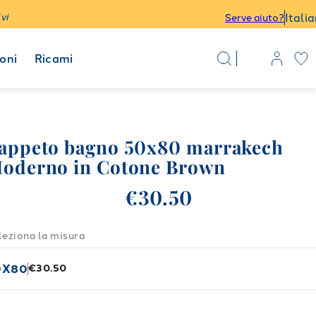
Itali
vi
Serve aiuto?
oni
Ricami
appeto bagno 50x80 marrakech
oderno in Cotone Brown
€30.50
leziona la misura
0X80
€30.50