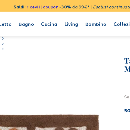
Saldi
:
ricevi il coupon
-30%
da 99€* |
Esclusi continuati
Letto
Bagno
Cucina
Living
Bambino
Collezi
T
M
Se
5