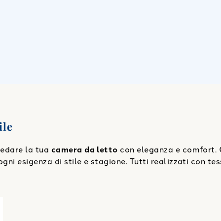
ile
rredare la tua
camera da letto
con eleganza e comfort. 
gni esigenza di stile e stagione. Tutti realizzati con tes
 1500 gr/mq
"