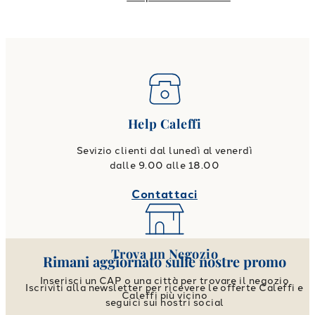
Help Caleffi
Sevizio clienti dal lunedì al venerdì
dalle 9.00 alle 18.00
Contattaci
Trova un Negozio
Rimani aggiornato sulle nostre promo
Inserisci un CAP o una città per trovare il negozio
Iscriviti alla newsletter per ricevere le offerte Caleffi e
Caleffi più vicino
seguici sui nostri social