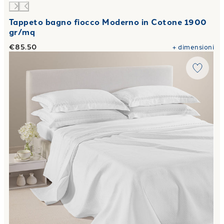
Tappeto bagno fiocco Moderno in Cotone 1900
gr/mq
€85.50
+
dimensioni
Link to "
Copriletto Estivo Florence in Cotone
"