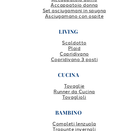
Accappatoio donna
Set asciugamani in spugna
Asciugamano con ospite
LIVING
Scaldotto
Plaid
Copridivano
Copridivano 3 posti
CUCINA
Tovaglie
Runner da Cucina
Tovaglioli
BAMBINO
Completi lenzuola
Trapunte invernali