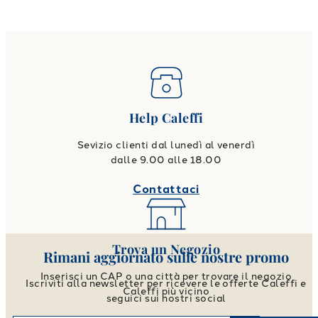
Help Caleffi
Sevizio clienti dal lunedì al venerdì
dalle 9.00 alle 18.00
Contattaci
Trova un Negozio
Rimani aggiornato sulle nostre promo
Inserisci un CAP o una città per trovare il negozio
Iscriviti alla newsletter per ricevere le offerte Caleffi e
Caleffi più vicino
seguici sui nostri social