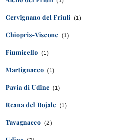
(
1
)
Cervignano del Friuli
(
1
)
Chiopris-Viscone
(
1
)
Fiumicello
(
1
)
Martignacco
(
1
)
Pavia di Udine
(
1
)
Reana del Rojale
(
1
)
Tavagnacco
(
2
)
Udine