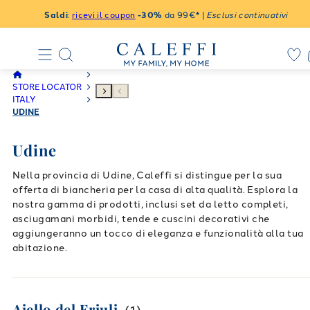
Saldi
:
ricevi il coupon
-30%
da 99€* |
Esclusi continuativi
STORE LOCATOR
ITALY
UDINE
Udine
Nella provincia di Udine, Caleffi si distingue per la sua
offerta di biancheria per la casa di alta qualità. Esplora la
nostra gamma di prodotti, inclusi set da letto completi,
asciugamani morbidi, tende e cuscini decorativi che
aggiungeranno un tocco di eleganza e funzionalità alla tua
abitazione.
Aiello del Friuli