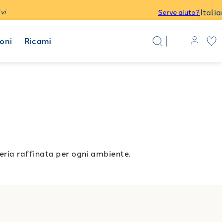
Itali
vi
Serve aiuto?
oni
Ricami
eria raffinata per ogni ambiente.