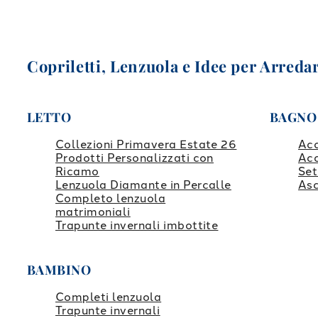
Copriletti, Lenzuola e Idee per Arredar
LETTO
BAGNO
Collezioni Primavera Estate 26
Ac
Prodotti Personalizzati con
Ac
Ricamo
Set
Lenzuola Diamante in Percalle
Asc
Completo lenzuola
matrimoniali
Trapunte invernali imbottite
BAMBINO
Completi lenzuola
Trapunte invernali