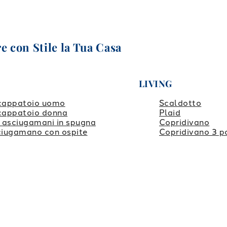
e con Stile la Tua Casa
LIVING
cappatoio uomo
Scaldotto
cappatoio donna
Plaid
 asciugamani in spugna
Copridivano
iugamano con ospite
Copridivano 3 p